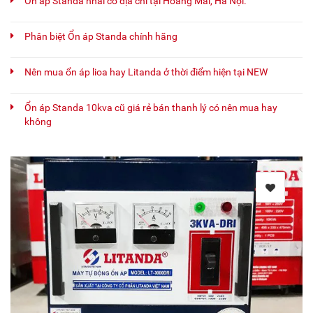
Ổn áp Standa nhái có địa chỉ tại Hoàng Mai, Hà Nội.
Phân biệt Ổn áp Standa chính hãng
Nên mua ổn áp lioa hay Litanda ở thời điểm hiện tại NEW
Ổn áp Standa 10kva cũ giá rẻ bán thanh lý có nên mua hay
không