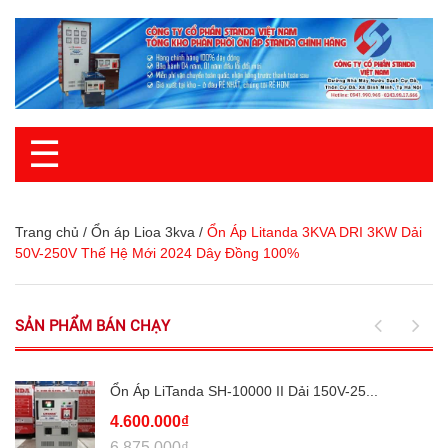
☰
Trang chủ
/
Ổn áp Lioa 3kva
/
Ổn Áp Litanda 3KVA DRI 3KW Dải
50V-250V Thế Hệ Mới 2024 Dây Đồng 100%
SẢN PHẨM BÁN CHẠY
Ổn Áp LiTanda SH-10000 II Dải 150V-25...
4.600.000₫
6.875.000₫