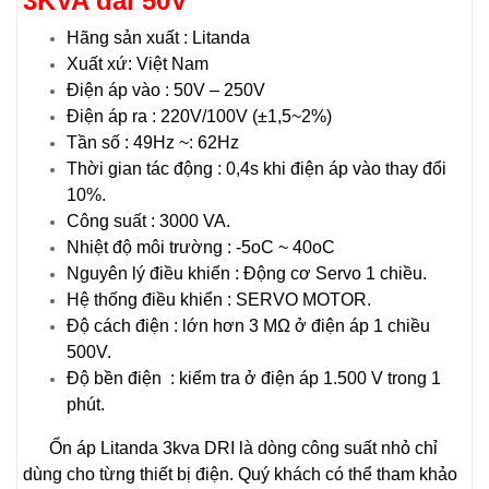
3KVA dải 50V
Hãng sản xuất : Litanda
Xuất xứ: Việt Nam
Điện áp vào : 50V – 250V
Điện áp ra : 220V/100V (±1,5~2%)
Tần số : 49Hz ~: 62Hz
Thời gian tác động : 0,4s khi điện áp vào thay đổi
10%.
Công suất : 3000 VA.
Nhiệt độ môi trường : -5oC ~ 40oC
Nguyên lý điều khiển : Động cơ Servo 1 chiều.
Hệ thống điều khiển : SERVO MOTOR.
Độ cách điện : lớn hơn 3 MΩ ở điện áp 1 chiều
500V.
Độ bền điện : kiểm tra ở điện áp 1.500 V trong 1
phút.
Ổn áp Litanda 3kva DRI là dòng công suất nhỏ chỉ
dùng cho từng thiết bị điện. Quý khách có thể tham khảo