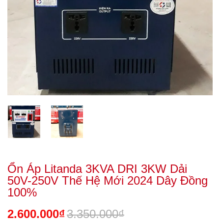
Ổn Áp Litanda 3KVA DRI 3KW Dải
50V-250V Thế Hệ Mới 2024 Dây Đồng
100%
2.600.000₫
3.350.000₫