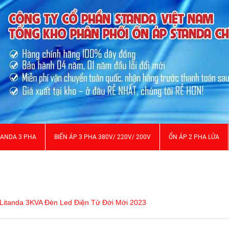
TANDA 3 PHA
BIẾN ÁP 3 PHA 380V/ 220V/ 200V
ỔN ÁP 2 PHA LỬA
 Litanda 3KVA Đèn Led Điện Tử Đời Mới 2023