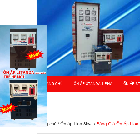
TRANG CHỦ
ỔN ÁP STANDA 1 PHA
ỔN ÁP S
GIỚI THIỆU
Trang chủ
/
Ổn áp Lioa 3kva
/
Bảng Giá Ổn Áp Lioa