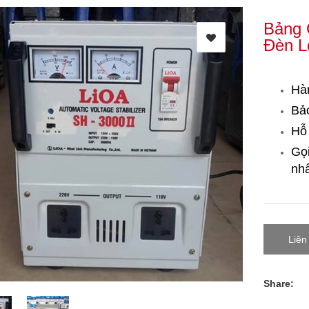
Bảng 
Đèn L
Hà
Bảo
Hỗ 
Gọ
nhấ
Liên
Share: