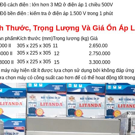
Độ cách điện : lớn hơn 3 MΩ ở điện áp 1 chiều 500V
Độ bền điện : kiểm tra ở điện áp 1.500 V trong 1 phút
h Thước, Trọng Lượng Và Giá Ổn Áp 
ản phẩm
Kích thước (mm)
Trọng lượng (kg)
Giá
00 II
305 x 225 x 305
11
2.650.00
305 x 225 x 305
000 II
12
2.750.000
305 x 225 x 305
3000 II
15
3.300.000
máy này hiện rất ít được lựa chọn sử dụng bởi không đáp ứn
ựa chọn máy có công suất cao hơn để có thể hoạt động tốt tron