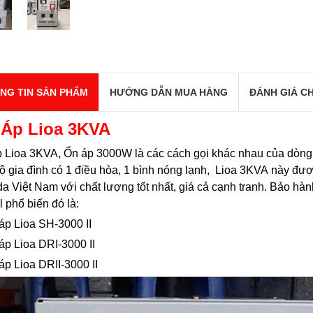
NG TIN SẢN PHẨM
HƯỚNG DẪN MUA HÀNG
ĐÁNH GIÁ CH
Áp Lioa 3KVA
 Lioa 3KVA, Ổn áp 3000W là các cách gọi khác nhau của dòng 
ộ gia đình có 1 điều hòa, 1 bình nóng lạnh, Lioa 3KVA này đượ
da Việt Nam với chất lượng tốt nhất, giá cả cạnh tranh. Bảo hàn
 phổ biến đó là:
áp Lioa SH-3000 II
áp Lioa DRI-3000 II
áp Lioa DRII-3000 II