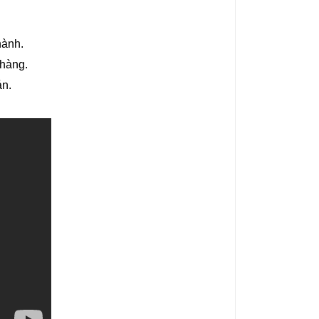
hành.
 hàng.
án.