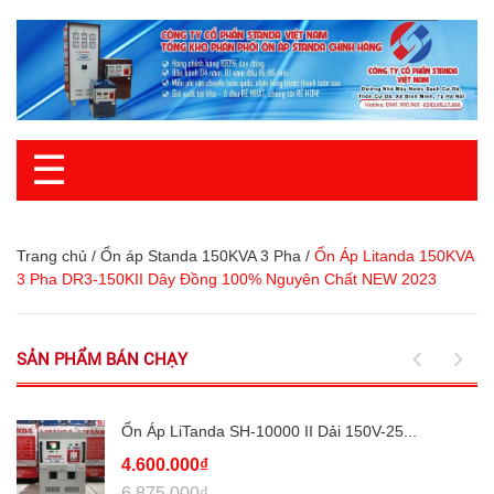
☰
Trang chủ
/
Ổn áp Standa 150KVA 3 Pha
/
Ổn Áp Litanda 150KVA
3 Pha DR3-150KII Dây Đồng 100% Nguyên Chất NEW 2023
SẢN PHẨM BÁN CHẠY
Ổn Áp LiTanda SH-10000 II Dải 150V-25...
4.600.000₫
6.875.000₫