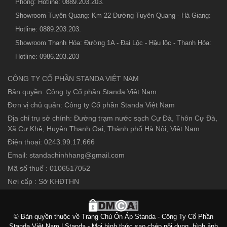
Phòng: Hotline: 0889.203.203.
Showroom Tuyên Quang: Km 22 Đường Tuyên Quang - Hà Giang:
Hotline: 0889.203.203.
Showroom Thanh Hóa: Đường 1A - Đại Lộc - Hậu lộc - Thanh Hóa:
Hotline: 0986.203.203
CÔNG TY CỔ PHẦN STANDA VIỆT NAM
Bản quyền: Công ty Cổ phần Standa Việt Nam
Đơn vị chủ quản: Công ty Cổ phần Standa Việt Nam
Địa chỉ trụ sở chính: Đường trạm nước sạch Cự Đà, Thôn Cự Đà,
Xã Cự Khê, Huyện Thanh Oai, Thành phố Hà Nội, Việt Nam
Điện thoại: 0243.99.17.666
Email: standachinhhang@gmail.com
Mã số thuế : 0106517052
Nơi cấp : Sở KHĐTHN
© Bản quyền thuộc về Trang Chủ Ổn Áp Standa - Công Ty Cổ Phần
Standa Việt Nam | Standa - Mọi hình thức sao chép nội dung, hình ảnh