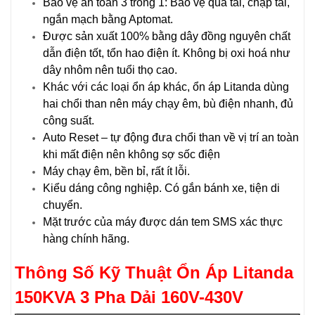
Bảo vệ an toàn 3 trong 1: Bảo vệ quá tải, chập tải,
ngắn mạch bằng Aptomat.
Được sản xuất 100% bằng dây đồng nguyên chất
dẫn điện tốt, tổn hao điện ít. Không bị oxi hoá như
dây nhôm nên tuổi thọ cao.
Khác với các loại ổn áp khác, ổn áp Litanda dùng
hai chổi than nên máy chạy êm, bù điện nhanh, đủ
công suất.
Auto Reset – tự động đưa chổi than về vị trí an toàn
khi mất điện nên không sợ sốc điện
Máy chạy êm, bền bỉ, rất ít lỗi.
Kiểu dáng công nghiệp. Có gắn bánh xe, tiện di
chuyển.
Mặt trước của máy được dán tem SMS xác thực
hàng chính hãng.
Thông Số Kỹ Thuật Ổn Áp
Litanda
150KVA 3 Pha D
ải 160V-430V