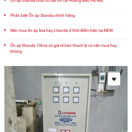
Ổn áp Standa nhái có địa chỉ tại Hoàng Mai, Hà Nội.
Phân biệt Ổn áp Standa chính hãng
Nên mua ổn áp lioa hay Litanda ở thời điểm hiện tại NEW
Ổn áp Standa 10kva cũ giá rẻ bán thanh lý có nên mua hay
không