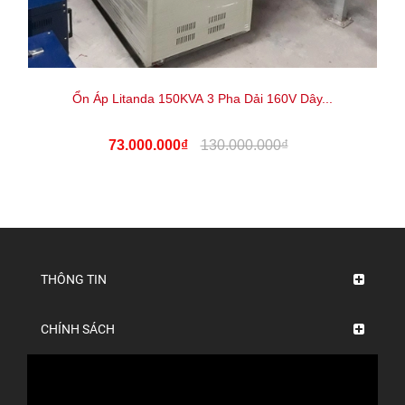
Ổn Áp Litanda 150KVA 3 Pha Dải 160V Dây...
73.000.000₫
130.000.000₫
THÔNG TIN
CHÍNH SÁCH