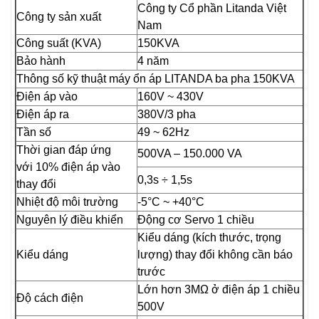
Công ty Cổ phần Litanda Việt
Công ty sản xuất
Nam
Công suất (KVA)
150KVA
Bảo hành
4 năm
Thông số kỹ thuật máy ổn áp LITANDA ba pha 150KVA
Điện áp vào
160V ~ 430V
Điện áp ra
380V/3 pha
Tần số
49 ~ 62Hz
Thời gian đáp ứng
500VA – 150.000 VA
với 10% điện áp vào
0,3s ÷ 1,5s
thay đổi
Nhiệt độ môi trường
-5°C ~ +40°C
Nguyên lý điều khiển
Động cơ Servo 1 chiều
Kiểu dáng (kích thước, trọng
Kiểu dáng
lượng) thay đổi không cần báo
trước
Lớn hơn 3MΩ ở điện áp 1 chiều
Độ cách điện
500V