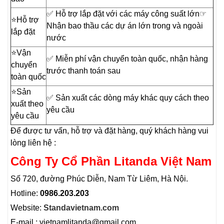
✅ Hỗ trợ lắp đặt với các máy công suất lớn☞
⭐️Hỗ trợ
Nhận bao thầu các dự án lớn trong và ngoài
lắp đặt
nước
⭐️Vận
✅ Miễn phí vận chuyển toàn quốc, nhận hàng
chuyển
trước thanh toán sau
toàn quốc
⭐️Sản
✅ Sản xuất các dòng máy khác quy cách theo
xuất theo
yêu cầu
yêu cầu
Để được tư vấn, hỗ trợ và đặt hàng, quý khách hàng vui
lòng liên hệ :
Công Ty Cổ Phần Litanda Việt Nam
Số 720, đường Phúc Diễn, Nam Từ Liêm, Hà Nội.
Hotline:
0986.203.203
Website:
Standavietnam.com
E-mail : vietnamlitanda@gmail.com