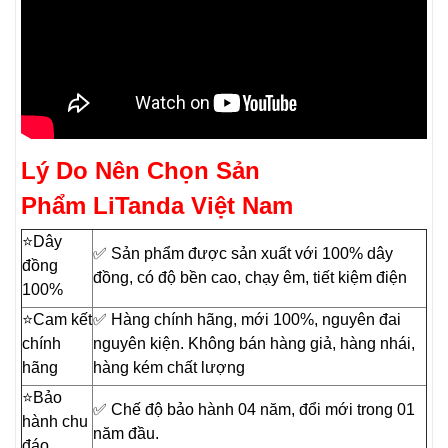
Lý Do Nên Chọn Sản
Phẩm LiTanda Việt Nam
⭐️Dây
✅ Sản phẩm được sản xuất với 100% dây
đồng
đồng, có độ bền cao, chạy êm, tiết kiệm điện
100%
⭐️Cam kết
✅ Hàng chính hãng, mới 100%, nguyên đai
chính
nguyên kiện. Không bán hàng giả, hàng nhái,
hãng
hàng kém chất lượng
⭐️Bảo
✅ Chế độ bảo hành 04 năm, đổi mới trong 01
hành chu
năm đầu.
đáo