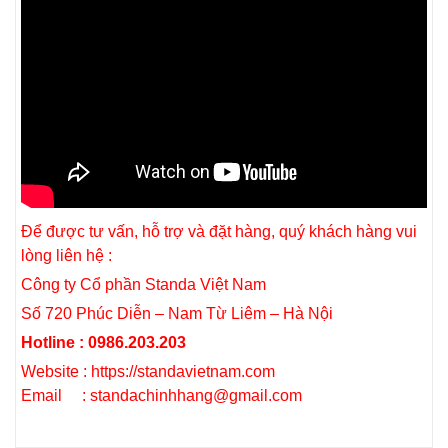
Để được tư vấn, hỗ trợ và đặt hàng, quý khách hàng vui
lòng liên hệ :
Công ty Cổ phần Standa Việt Nam
Số 720 Phúc Diễn – Nam Từ Liêm – Hà Nội
Hotline : 0986.203.203
Website : https://standavietnam.com
Email : standachinhhang@gmail.com