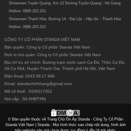
Showroom Tuyên Quang: Km 22 Đường Tuyên Quang - Hà Giang:
Hotline: 0889.203.203.
Showroom Thanh Hóa: Đường 1A - Đại Lộc - Hậu lộc - Thanh Hóa:
Hotline: 0986.203.203
CÔNG TY CỔ PHẦN STANDA VIỆT NAM
Bản quyền: Công ty Cổ phần Standa Việt Nam
Đơn vị chủ quản: Công ty Cổ phần Standa Việt Nam
Địa chỉ trụ sở chính: Đường trạm nước sạch Cự Đà, Thôn Cự Đà,
Xã Cự Khê, Huyện Thanh Oai, Thành phố Hà Nội, Việt Nam
Điện thoại: 0243.99.17.666
Email: standachinhhang@gmail.com
Mã số thuế : 0106517052
Nơi cấp : Sở KHĐTHN
© Bản quyền thuộc về Trang Chủ Ổn Áp Standa - Công Ty Cổ Phần
Standa Việt Nam | Standa - Mọi hình thức sao chép nội dung, hình ảnh
trên website này mà chưa được sự đồng ý đều là trái phép.