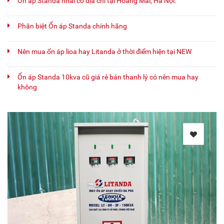
Ổn áp Standa nhái có địa chỉ tại Hoàng Mai, Hà Nội.
Phân biệt Ổn áp Standa chính hãng
Nên mua ổn áp lioa hay Litanda ở thời điểm hiện tại NEW
Ổn áp Standa 10kva cũ giá rẻ bán thanh lý có nên mua hay
không