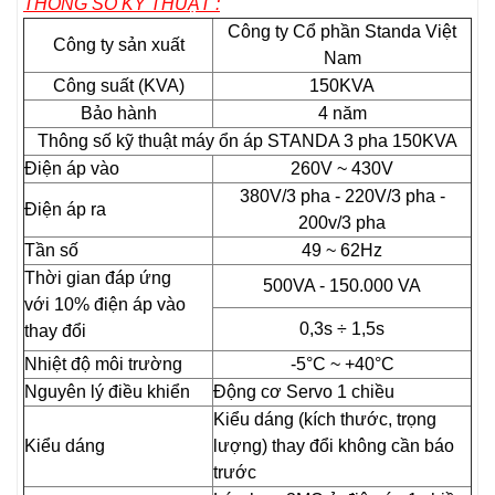
THÔNG SỐ KỸ THUẬT :
Công ty Cổ phần Standa Việt
Công ty sản xuất
Nam
Công suất (KVA)
150KVA
Bảo hành
4 năm
Thông số kỹ thuật máy ổn áp STANDA 3 pha 150KVA
Điện áp vào
260V ~ 430V
380V/3 pha - 220V/3 pha -
Điện áp ra
200v/3 pha
Tần số
49 ~ 62Hz
Thời gian đáp ứng
500VA - 150.000 VA
với 10% điện áp vào
0,3s ÷ 1,5s
thay đổi
Nhiệt độ môi trường
-5°C ~ +40°C
Nguyên lý điều khiển
Động cơ Servo 1 chiều
Kiểu dáng (kích thước, trọng
Kiểu dáng
lượng) thay đổi không cần báo
trước