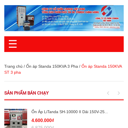
☰
Trang chủ
/
Ổn áp Standa 150KVA 3 Pha
/
Ổn áp Standa 150KVA
ST 3 pha
SẢN PHẨM BÁN CHẠY
Ổn Áp LiTanda SH-10000 II Dải 150V-25...
4.600.000₫
6.875.000₫