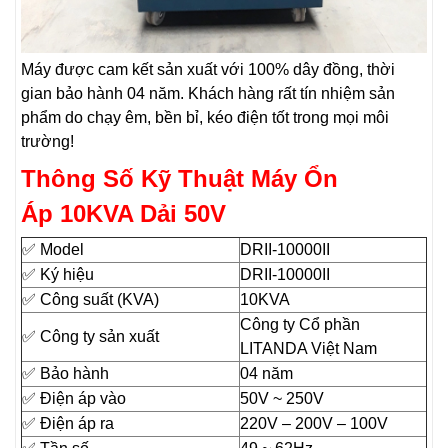
Máy được cam kết sản xuất với 100% dây đồng, thời
gian bảo hành 04 năm. Khách hàng rất tín nhiệm sản
phẩm do chạy êm, bền bỉ, kéo điện tốt trong mọi môi
trường!
Thông Số Kỹ Thuật Máy Ổn
Áp 10KVA Dải 50V
✅ Model
DRII-10000II
✅ Ký hiệu
DRII-10000II
✅ Công suất (KVA)
10KVA
Công ty Cổ phần
✅ Công ty sản xuất
LITANDA Việt Nam
✅ Bảo hành
04 năm
✅ Điện áp vào
50V ~ 250V
✅ Điện áp ra
220V – 200V – 100V