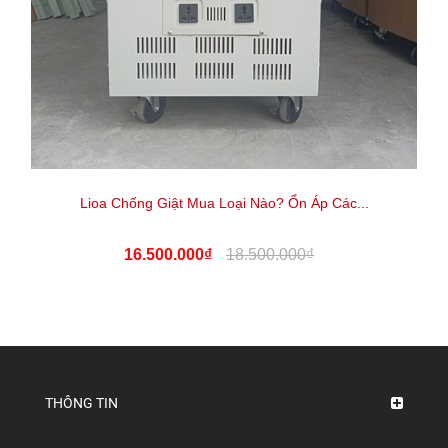
Lioa Chống Giật Mua Loại Nào? Ổn Áp Các...
16.500.000₫
18.500.000₫
THÔNG TIN