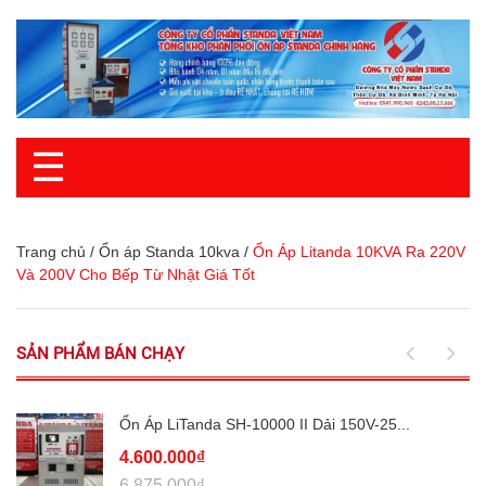
☰
Trang chủ
/
Ổn áp Standa 10kva
/
Ổn Áp Litanda 10KVA Ra 220V
Và 200V Cho Bếp Từ Nhật Giá Tốt
SẢN PHẨM BÁN CHẠY
Ổn Áp LiTanda SH-10000 II Dải 150V-25...
4.600.000₫
6.875.000₫