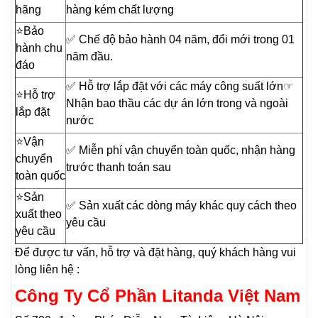
hãng
hàng kém chất lượng
⭐️Bảo
✅ Chế độ bảo hành 04 năm, đổi mới trong 01
hành chu
năm đầu.
đáo
✅ Hỗ trợ lắp đặt với các máy công suất lớn☞
⭐️Hỗ trợ
Nhận bao thầu các dự án lớn trong và ngoài
lắp đặt
nước
⭐️Vận
✅ Miễn phí vận chuyển toàn quốc, nhận hàng
chuyển
trước thanh toán sau
toàn quốc
⭐️Sản
✅ Sản xuất các dòng máy khác quy cách theo
xuất theo
yêu cầu
yêu cầu
Để được tư vấn, hỗ trợ và đặt hàng, quý khách hàng vui
lòng liên hệ :
Công Ty Cổ Phần Litanda Việt Nam