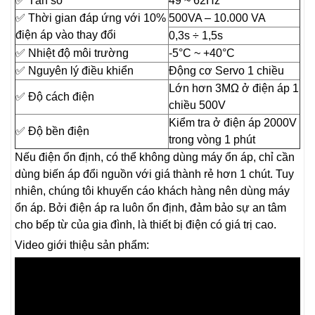
✅ Tần số
49 ~ 62Hz
✅ Thời gian đáp ứng với 10%
500VA – 10.000 VA
điện áp vào thay đổi
0,3s ÷ 1,5s
✅ Nhiệt độ môi trường
-5°C ~ +40°C
✅ Nguyên lý điều khiển
Động cơ Servo 1 chiều
Lớn hơn 3MΩ ở điện áp 1
✅ Độ cách điện
chiều 500V
Kiểm tra ở điện áp 2000V
✅ Độ bền điện
trong vòng 1 phút
Nếu điện ổn định, có thể không dùng máy ổn áp, chỉ cần
dùng biến áp đổi nguồn với giá thành rẻ hơn 1 chút. Tuy
nhiên, chúng tôi khuyến cáo khách hàng nên dùng máy
ổn áp. Bởi điện áp ra luôn ổn định, đảm bảo sự an tâm
cho bếp từ của gia đình, là thiết bị điện có giá trị cao.
Video giới thiệu sản phẩm: