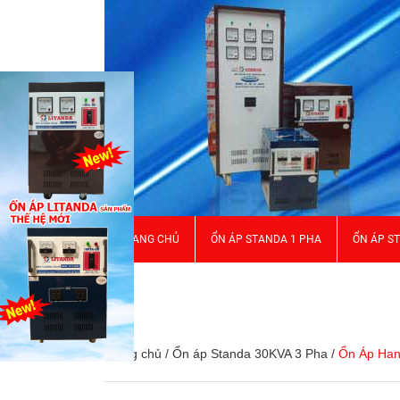
TRANG CHỦ
ỔN ÁP STANDA 1 PHA
ỔN ÁP S
GIỚI THIỆU
Trang chủ
/
Ổn áp Standa 30KVA 3 Pha
/
Ổn Áp Han