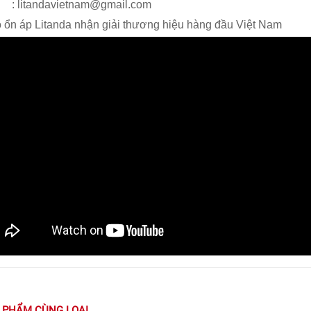
l : litandavietnam@gmail.com
 ổn áp Litanda nhận giải thương hiệu hàng đầu Việt Nam
 PHẨM CÙNG LOẠI