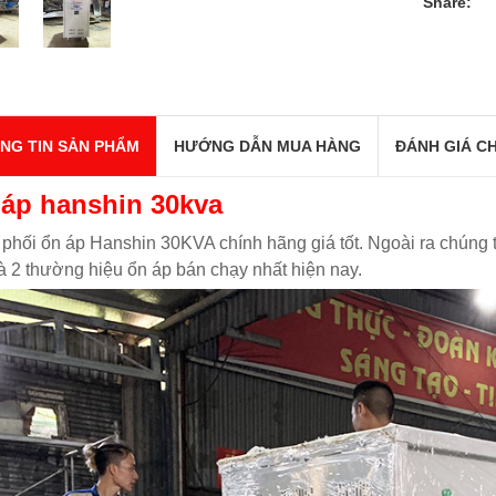
Share:
NG TIN SẢN PHẨM
HƯỚNG DẪN MUA HÀNG
ĐÁNH GIÁ CH
áp hanshin 30kva
phối ổn áp Hanshin 30KVA chính hãng giá tốt. Ngoài ra chúng t
à 2 thường hiệu ổn áp bán chạy nhất hiện nay.