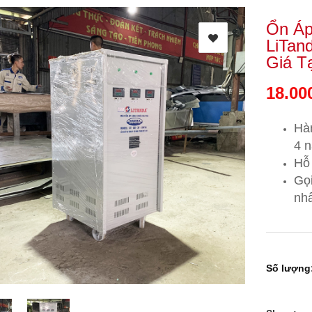
Ổn Áp
LiTan
Giá T
18.00
Hà
4 
Hỗ 
Gọ
nhấ
Số lượng