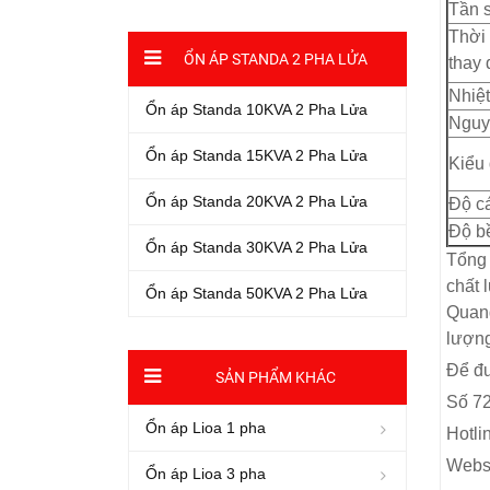
Tần 
Thời
ỔN ÁP STANDA 2 PHA LỬA
thay 
Nhiệt
Ổn áp Standa 10KVA 2 Pha Lửa
Nguyê
Ổn áp Standa 15KVA 2 Pha Lửa
Kiểu
Ổn áp Standa 20KVA 2 Pha Lửa
Độ c
Độ b
Ổn áp Standa 30KVA 2 Pha Lửa
Tổng 
chất 
Ổn áp Standa 50KVA 2 Pha Lửa
Quang
lượng
Để đư
SẢN PHẨM KHÁC
Số 72
Ổn áp Lioa 1 pha
Hotli
Websi
Ổn áp Lioa 3 pha