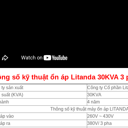
ng số kỹ thuật
ổn áp Litanda 30KVA 3 
ty sản xuất
Công ty Cổ phần Li
 suất (KVA)
30KVA
hành
4 năm
Thông số kỹ thuật máy ổn áp LITAND
 áp vào
260V ~ 430V
áp ra
380V/ 3 pha