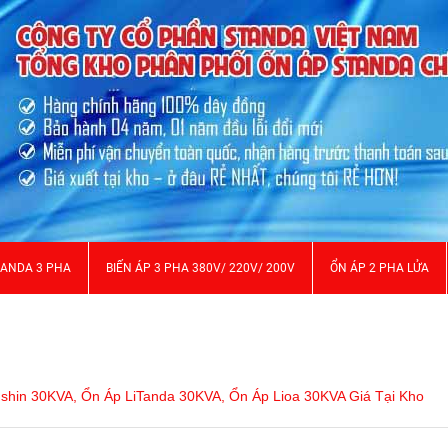
TANDA 3 PHA
BIẾN ÁP 3 PHA 380V/ 220V/ 200V
ỔN ÁP 2 PHA LỬA
shin 30KVA, Ổn Áp LiTanda 30KVA, Ổn Áp Lioa 30KVA Giá Tại Kho