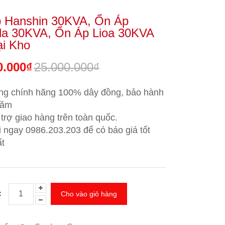
 Hanshin 30KVA, Ổn Áp
da 30KVA, Ổn Áp Lioa 30KVA
ại Kho
0.000₫
25.000.000₫
ng chính hãng 100% dây đồng, bảo hành
năm
trợ giao hàng trên toàn quốc.
i ngay 0986.203.203
để có báo giá tốt
t
:
Cho vào giỏ hàng