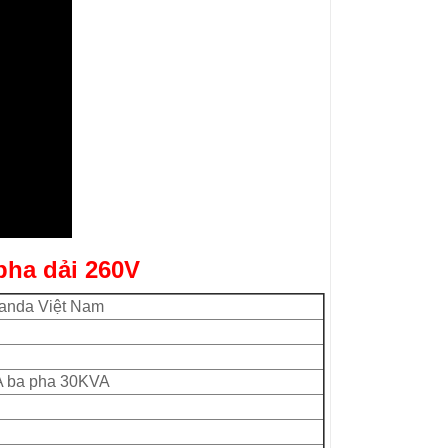
pha
dải 260V
tanda Việt Nam
A ba pha 30KVA