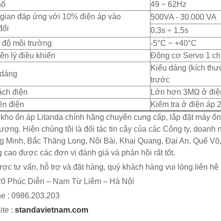
số
49 ~ 62Hz
 gian đáp ứng với 10% điện áp vào
500VA - 30.000 VA
đổi
0,3s ÷ 1,5s
 độ môi trường
-5°C ~ +40°C
n lý điều khiển
Động cơ Servo 1 ch
Kiểu dáng (kích thư
 dáng
trước
ách điện
Lớn hơn 3MΩ ở điện
ền điện
Kiểm tra ở điện áp 
kho ổn áp Litanda chính hãng chuyên cung cấp, lắp đặt máy ổn 
lượng. Hiện chúng tôi là đối tác tin cậy của các Công ty, doanh
 Minh, Bắc Thăng Long, Nội Bài, Khai Quang, Đại An, Quế V
 cao được các đơn vị đánh giá và phản hồi rất tốt.
ợc tư vấn, hỗ trợ và đặt hàng, quý khách hàng vui lòng liên hệ 
0 Phúc Diễn – Nam Từ Liêm – Hà Nội
ne : 0986.203.203
te :
standavietnam.com