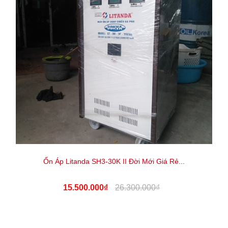
Ổn Áp Litanda SH3-30K II Đời Mới Giá Rẻ...
15.500.000₫
26.300.000₫