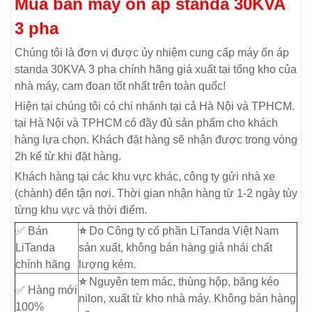
Mua bán máy ổn áp standa 30KVA
3 pha
Chúng tôi là đơn vị được ủy nhiệm cung cấp máy ổn áp
standa 30KVA 3 pha chính hãng giá xuất tại tổng kho của
nhà máy, cam đoan tốt nhất trên toàn quốc!
Hiện tại chúng tôi có chi nhánh tại cả Hà Nội và TPHCM.
tại Hà Nội và TPHCM có đầy đủ sản phẩm cho khách
hàng lựa chọn. Khách đặt hàng sẽ nhận được trong vòng
2h kể từ khi đặt hàng.
Khách hàng tại các khu vực khác, công ty gửi nhà xe
(chành) đến tận nơi. Thời gian nhận hàng từ 1-2 ngày tùy
từng khu vực và thời điểm.
✅ Bán
⭐
Do Công ty cổ phần LiTanda Việt Nam
LiTanda
sản xuất, không bán hàng giả nhái chất
chính hãng
lượng kém.
⭐
Nguyên tem mác, thùng hộp, băng kéo
✅ Hàng mới
nilon, xuất từ kho nhà máy. Không bán hàng
100%