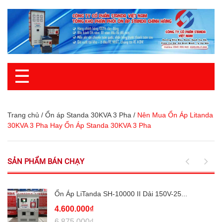
☰
Trang chủ
/
Ổn áp Standa 30KVA 3 Pha
/
Nên Mua Ổn Áp Litanda
30KVA 3 Pha Hay Ổn Áp Standa 30KVA 3 Pha
SẢN PHẨM BÁN CHẠY
Ổn Áp LiTanda SH-10000 II Dải 150V-25...
4.600.000₫
6.875.000₫