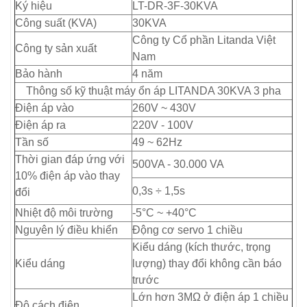
Ký hiệu
LT-DR-3F-30KVA
Công suất (KVA)
30KVA
Công ty Cổ phần Litanda Việt
Công ty sản xuất
Nam
Bảo hành
4 năm
Thông số kỹ thuật máy ổn áp LITANDA 30KVA 3 pha
Điện áp vào
260V ~ 430V
Điện áp ra
220V - 100V
Tần số
49 ~ 62Hz
Thời gian đáp ứng với
500VA - 30.000 VA
10% điện áp vào thay
0,3s ÷ 1,5s
đổi
Nhiệt độ môi trường
-5°C ~ +40°C
Nguyên lý điều khiển
Động cơ servo 1 chiều
Kiểu dáng (kích thước, trọng
Kiểu dáng
lượng) thay đổi không cần báo
trước
Lớn hơn 3MΩ ở điện áp 1 chiều
Độ cách điện