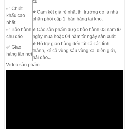
cũ.
✅ Chiết
⭐
Cam kết giá rẻ nhất thị trường do là nhà
khấu cao
phân phối cấp 1, bán hàng tại kho.
nhất
✅ Bảo hành
⭐
Các sản phẩm được bảo hành 03 năm từ
chu đáo
ngày mua hoặc 04 năm từ ngày sản xuất.
⭐
Hỗ trợ giao hàng đến tất cả các tỉnh
✅ Giao
thành, kể cả vùng sâu vùng xa, biên giới,
hàng tận nơi
hải đảo...
Video sản phẩm: