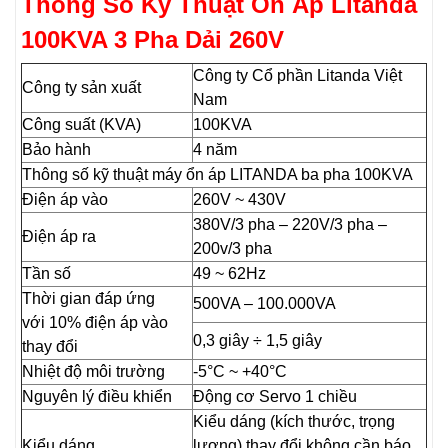
Thông Số Kỹ Thuật Ổn Áp Litanda
100KVA 3 Pha Dải 260V
Công ty Cổ phần Litanda Việt
Công ty sản xuất
Nam
Công suất (KVA)
100KVA
Bảo hành
4 năm
Thông số kỹ thuật máy ổn áp LITANDA ba pha 100KVA
Điện áp vào
260V ~ 430V
380V/3 pha – 220V/3 pha –
Điện áp ra
200v/3 pha
Tần số
49 ~ 62Hz
Thời gian đáp ứng
500VA – 100.000VA
với 10% điện áp vào
0,3 giây ÷ 1,5 giây
thay đổi
Nhiệt độ môi trường
-5°C ~ +40°C
Nguyên lý điều khiển
Động cơ Servo 1 chiều
Kiểu dáng (kích thước, trọng
Kiểu dáng
lượng) thay đổi không cần báo