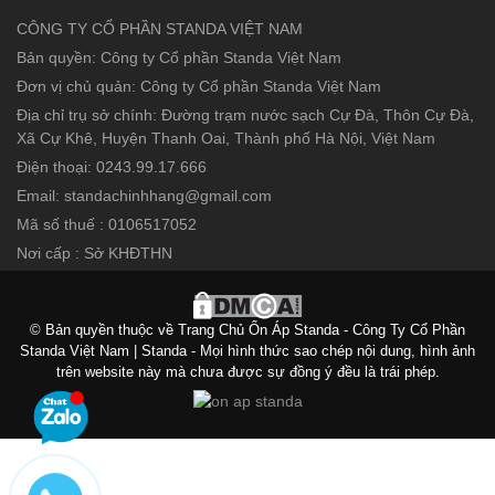
CÔNG TY CỔ PHẦN STANDA VIỆT NAM
Bản quyền: Công ty Cổ phần Standa Việt Nam
Đơn vị chủ quản: Công ty Cổ phần Standa Việt Nam
Địa chỉ trụ sở chính: Đường trạm nước sạch Cự Đà, Thôn Cự Đà,
Xã Cự Khê, Huyện Thanh Oai, Thành phố Hà Nội, Việt Nam
Điện thoại: 0243.99.17.666
Email: standachinhhang@gmail.com
Mã số thuế : 0106517052
Nơi cấp : Sở KHĐTHN
© Bản quyền thuộc về Trang Chủ Ổn Áp Standa - Công Ty Cổ Phần
Standa Việt Nam | Standa - Mọi hình thức sao chép nội dung, hình ảnh
trên website này mà chưa được sự đồng ý đều là trái phép.