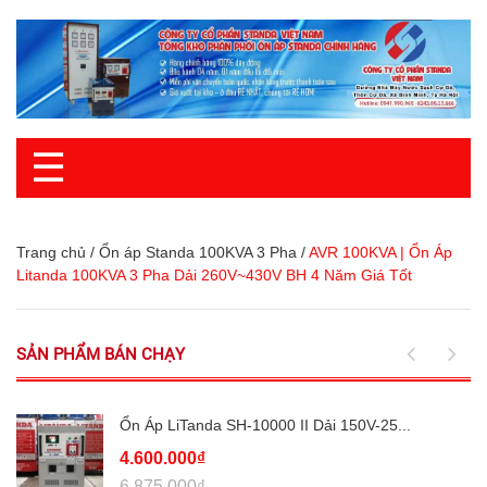
☰
Trang chủ
/
Ổn áp Standa 100KVA 3 Pha
/
AVR 100KVA | Ổn Áp
Litanda 100KVA 3 Pha Dải 260V~430V BH 4 Năm Giá Tốt
SẢN PHẨM BÁN CHẠY
Ổn Áp LiTanda SH-10000 II Dải 150V-25...
4.600.000₫
6.875.000₫