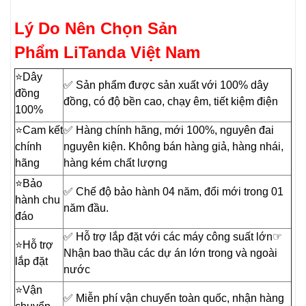
Lý Do Nên Chọn Sản
Phẩm LiTanda Việt Nam
⭐️Dây
✅ Sản phẩm được sản xuất với 100% dây
đồng
đồng, có độ bền cao, chạy êm, tiết kiệm điện
100%
⭐️Cam kết
✅ Hàng chính hãng, mới 100%, nguyên đai
chính
nguyên kiện. Không bán hàng giả, hàng nhái,
hãng
hàng kém chất lượng
⭐️Bảo
✅ Chế độ bảo hành 04 năm, đổi mới trong 01
hành chu
năm đầu.
đáo
✅ Hỗ trợ lắp đặt với các máy công suất lớn☞
⭐️Hỗ trợ
Nhận bao thầu các dự án lớn trong và ngoài
lắp đặt
nước
⭐️Vận
✅ Miễn phí vận chuyển toàn quốc, nhận hàng