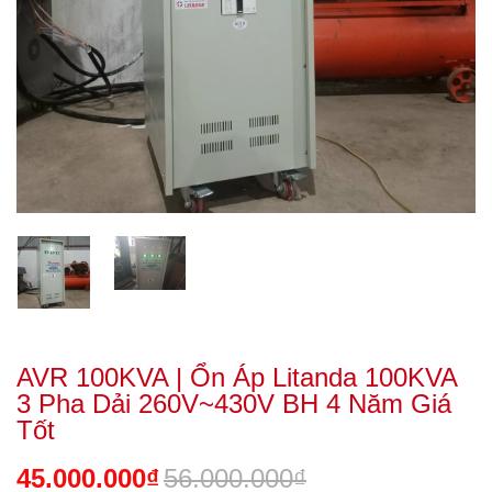
AVR 100KVA | Ổn Áp Litanda 100KVA
3 Pha Dải 260V~430V BH 4 Năm Giá
Tốt
45.000.000₫
56.000.000₫