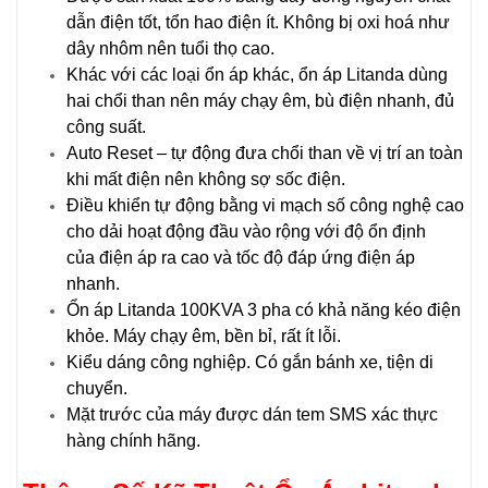
dẫn điện tốt, tổn hao điện ít. Không bị oxi hoá như
dây nhôm nên tuổi thọ cao.
Khác với các loại ổn áp khác, ổn áp Litanda dùng
hai chổi than nên máy chạy êm, bù điện nhanh, đủ
công suất.
Auto Reset – tự động đưa chổi than về vị trí an toàn
khi mất điện nên không sợ sốc điện.
Điều khiển tự động bằng vi mạch số công nghệ cao
cho dải hoạt động đầu vào rộng với độ ổn định
của điện áp ra cao và tốc độ đáp ứng điện áp
nhanh.
Ổn áp Litanda 100KVA 3 pha có khả năng kéo điện
khỏe. Máy chạy êm, bền bỉ, rất ít lỗi.
Kiểu dáng công nghiệp. Có gắn bánh xe, tiện di
chuyển.
Mặt trước của máy được dán tem SMS xác thực
hàng chính hãng.