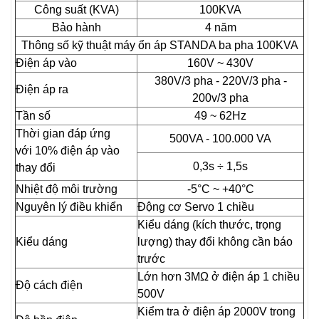
Công suất (KVA)
100KVA
Bảo hành
4 năm
Thông số kỹ thuật máy ổn áp STANDA ba pha 100KVA
Điện áp vào
160V ~ 430V
380V/3 pha - 220V/3 pha -
Điện áp ra
200v/3 pha
Tần số
49 ~ 62Hz
Thời gian đáp ứng
500VA - 100.000 VA
với 10% điện áp vào
0,3s ÷ 1,5s
thay đổi
Nhiệt độ môi trường
-5°C ~ +40°C
Nguyên lý điều khiển
Động cơ Servo 1 chiều
Kiểu dáng (kích thước, trọng
Kiểu dáng
lượng) thay đổi không cần báo
trước
Lớn hơn 3MΩ ở điện áp 1 chiều
Độ cách điện
500V
Kiểm tra ở điện áp 2000V trong