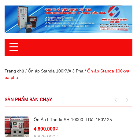
☰
Trang chủ
/
Ổn áp Standa 100KVA 3 Pha
/
Ổn áp Standa 100kva
ba pha
SẢN PHẨM BÁN CHẠY
Ổn Áp LiTanda SH-10000 II Dải 150V-25...
4.600.000₫
6.875.000₫