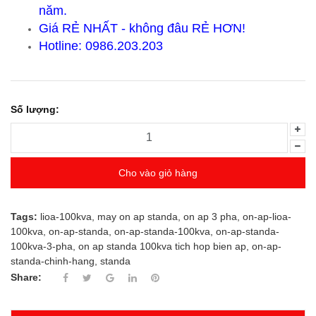
năm.
Giá RẺ NHẤT - không đâu RẺ HƠN!
Hotline: 0986.203.203
Số lượng:
Cho vào giỏ hàng
Tags:
lioa-100kva
,
may on ap standa
,
on ap 3 pha
,
on-ap-lioa-
100kva
,
on-ap-standa
,
on-ap-standa-100kva
,
on-ap-standa-
100kva-3-pha
,
on ap standa 100kva tich hop bien ap
,
on-ap-
standa-chinh-hang
,
standa
Share: