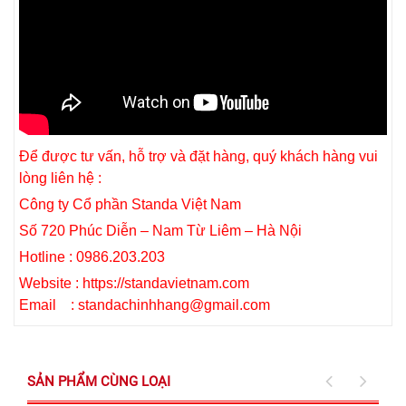
Để được tư vấn, hỗ trợ và đặt hàng, quý khách hàng vui
lòng liên hệ :
Công ty Cổ phần Standa Việt Nam
Số 720 Phúc Diễn – Nam Từ Liêm – Hà Nội
Hotline : 0986.203.203
Website : https://standavietnam.com
Email : standachinhhang@gmail.com
SẢN PHẨM CÙNG LOẠI