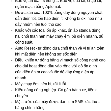
Bảo vệ an toàn 3 trong 1: Bảo vệ quá tải, chập tải,
ngắn mạch bằng Aptomat.
Được sản xuất 100% bằng dây đồng nguyên chất
dẫn điện tốt, tổn hao điện ít. Không bị oxi hoá như
dây nhôm nên tuổi thọ cao.
Khác với các loại ổn áp khác, ổn áp standa dùng
hai chổi than nên máy chạy êm, bù điện nhanh, đủ
công suất.
Auto Reset - tự động đưa chổi than về vị trí an toàn
khi mất điện nên không sợ sốc điện.
Điều khiển tự động bằng vi mạch số công nghệ cao
cho dải hoạt động đầu vào rộng với độ ổn định
của điện áp ra cao và tốc độ đáp ứng điện áp
nhanh.
Máy chạy êm, bền bỉ, rất ít lỗi.
Kiểu dáng công nghiệp. Có gắn bánh xe, tiện di
chuyển.
Mặt trước của máy được dán tem SMS xác thực
hàng chính hãng.