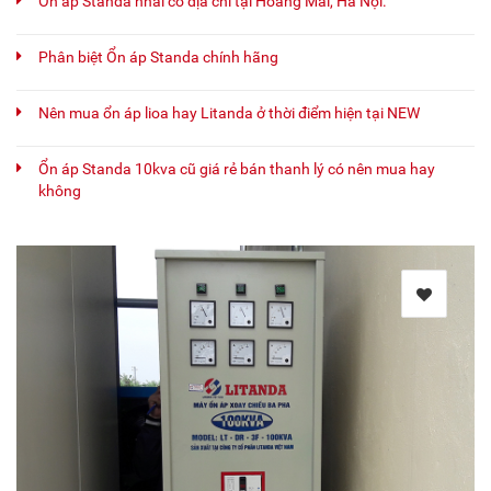
Ổn áp Standa nhái có địa chỉ tại Hoàng Mai, Hà Nội.
Phân biệt Ổn áp Standa chính hãng
Nên mua ổn áp lioa hay Litanda ở thời điểm hiện tại NEW
Ổn áp Standa 10kva cũ giá rẻ bán thanh lý có nên mua hay
không