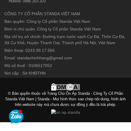
Hotline: 0986.203.203
CÔNG TY CỔ PHẦN STANDA VIỆT NAM
Bản quyền: Công ty Cổ phần Standa Việt Nam
Đơn vị chủ quản: Công ty Cổ phần Standa Việt Nam
Địa chỉ trụ sở chính: Đường trạm nước sạch Cự Đà, Thôn Cự Đà,
Xã Cự Khê, Huyện Thanh Oai, Thành phố Hà Nội, Việt Nam
Điện thoại: 0243.99.17.666
Email: standachinhhang@gmail.com
Mã số thuế : 0106517052
Nơi cấp : Sở KHĐTHN
© Bản quyền thuộc về Trang Chủ Ổn Áp Standa - Công Ty Cổ Phần
Standa Việt Nam | Standa - Mọi hình thức sao chép nội dung, hình ảnh
trên website này mà chưa được sự đồng ý đều là trái phép.