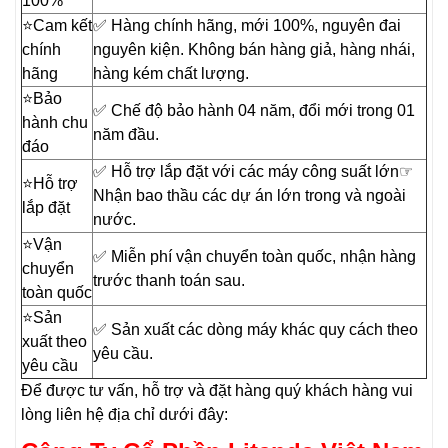
100%
⭐️Cam kết
✅ Hàng chính hãng, mới 100%, nguyên đai
chính
nguyên kiện. Không bán hàng giả, hàng nhái,
hãng
hàng kém chất lượng.
⭐️Bảo
✅ Chế độ bảo hành 04 năm, đổi mới trong 01
hành chu
năm đầu.
đáo
✅ Hỗ trợ lắp đặt với các máy công suất lớn☞
⭐️Hỗ trợ
Nhận bao thầu các dự án lớn trong và ngoài
lắp đặt
nước.
⭐️Vận
✅ Miễn phí vận chuyển toàn quốc, nhận hàng
chuyển
trước thanh toán sau.
toàn quốc
⭐️Sản
✅ Sản xuất các dòng máy khác quy cách theo
xuất theo
yêu cầu.
yêu cầu
Để được tư vấn, hỗ trợ và đặt hàng quý khách hàng vui
lòng liên hệ địa chỉ dưới đây: