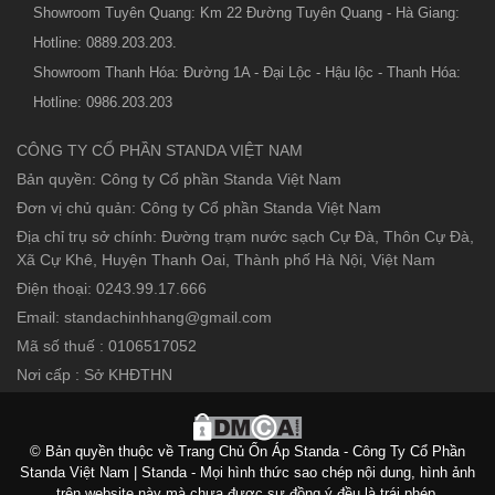
Showroom Tuyên Quang: Km 22 Đường Tuyên Quang - Hà Giang:
Hotline: 0889.203.203.
Showroom Thanh Hóa: Đường 1A - Đại Lộc - Hậu lộc - Thanh Hóa:
Hotline: 0986.203.203
CÔNG TY CỔ PHẦN STANDA VIỆT NAM
Bản quyền: Công ty Cổ phần Standa Việt Nam
Đơn vị chủ quản: Công ty Cổ phần Standa Việt Nam
Địa chỉ trụ sở chính: Đường trạm nước sạch Cự Đà, Thôn Cự Đà,
Xã Cự Khê, Huyện Thanh Oai, Thành phố Hà Nội, Việt Nam
Điện thoại: 0243.99.17.666
Email: standachinhhang@gmail.com
Mã số thuế : 0106517052
Nơi cấp : Sở KHĐTHN
© Bản quyền thuộc về Trang Chủ Ổn Áp Standa - Công Ty Cổ Phần
Standa Việt Nam | Standa - Mọi hình thức sao chép nội dung, hình ảnh
trên website này mà chưa được sự đồng ý đều là trái phép.