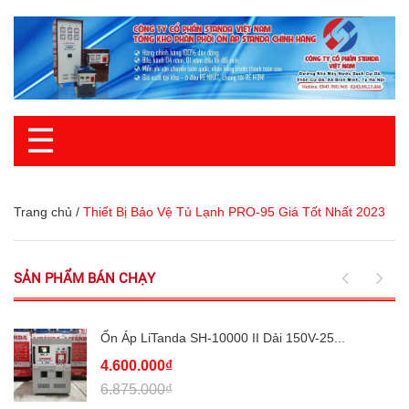
☰
Trang chủ
/
Thiết Bị Bảo Vệ Tủ Lạnh PRO-95 Giá Tốt Nhất 2023
SẢN PHẨM BÁN CHẠY
Ổn Áp LiTanda SH-10000 II Dải 150V-25...
4.600.000₫
6.875.000₫