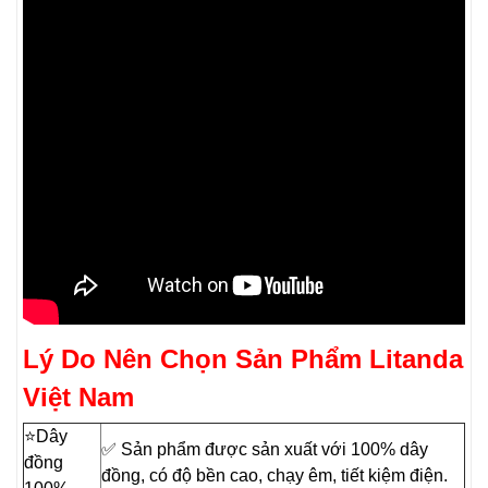
Lý Do Nên Chọn Sản Phẩm Litanda
Việt Nam
⭐️Dây
✅ Sản phẩm được sản xuất với 100% dây
đồng
đồng, có độ bền cao, chạy êm, tiết kiệm điện.