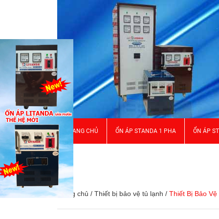
TRANG CHỦ
ỔN ÁP STANDA 1 PHA
ỔN ÁP S
GIỚI THIỆU
Trang chủ
/
Thiết bị bảo vệ tủ lạnh
/
Thiết Bị Bảo V