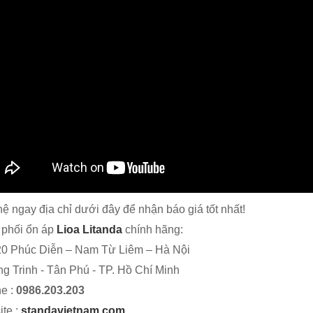
hệ ngay địa chỉ dưới đây để nhận báo giá tốt nhất!
 phối ổn áp
Lioa Litanda
chính hãng:
0 Phúc Diễn – Nam Từ Liêm – Hà Nội
g Trinh - Tân Phú - TP. Hồ Chí Minh
ne :
0986.203.203
te :
standavietnam.com