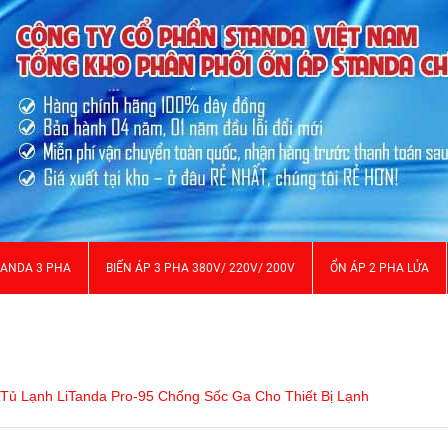
TANDA 3 PHA
BIẾN ÁP 3 PHA 380V/ 220V/ 200V
ỔN ÁP 2 PHA LỬA
ệ Tủ Lạnh LiTanda Pro-95 Chống Sốc Ga Cho Thiết Bị Lạnh