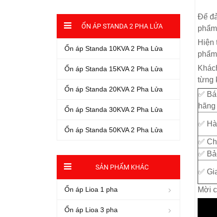
Để đả
ỔN ÁP STANDA 2 PHA LỬA
phẩm 
Hiện 
Ổn áp Standa 10KVA 2 Pha Lửa
phẩm 
Khách
Ổn áp Standa 15KVA 2 Pha Lửa
từng 
Ổn áp Standa 20KVA 2 Pha Lửa
✅ Bá
hãng
Ổn áp Standa 30KVA 2 Pha Lửa
✅ Hà
Ổn áp Standa 50KVA 2 Pha Lửa
✅ Chi
✅ Bả
SẢN PHẨM KHÁC
✅ Gia
Mời c
Ổn áp Lioa 1 pha
Ổn áp Lioa 3 pha