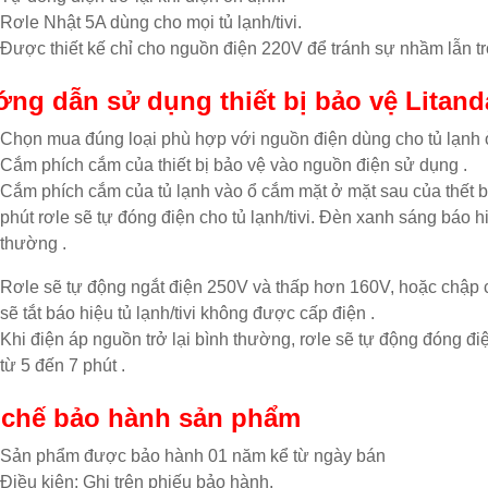
Rơle Nhật 5A dùng cho mọi tủ lạnh/tivi.
Được thiết kế chỉ cho nguồn điện 220V để tránh sự nhầm lẫn tr
ng dẫn sử dụng thiết bị bảo vệ Litand
Chọn mua đúng loại phù hợp với nguồn điện dùng cho tủ lạnh 
Cắm phích cắm của thiết bị bảo vệ vào nguồn điện sử dụng .
Cắm phích cắm của tủ lạnh vào ổ cắm mặt ở mặt sau của thết b
phút rơle sẽ tự đóng điện cho tủ lạnh/tivi. Đèn xanh sáng báo hi
thường .
Rơle sẽ tự động ngắt điện 250V và thấp hơn 160V, hoặc chập
sẽ tắt báo hiệu tủ lạnh/tivi không được cấp điện .
Khi điện áp nguồn trở lại bình thường, rơle sẽ tự động đóng điệ
từ 5 đến 7 phút .
chế bảo hành sản phẩm
Sản phẩm được bảo hành 01 năm kể từ ngày bán
Điều kiện: Ghi trên phiếu bảo hành.