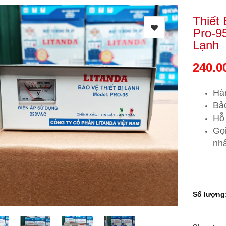
Thiết
Pro-9
Lạnh
240.0
Hà
Bảo
Hỗ 
Gọ
nhấ
Số lượng