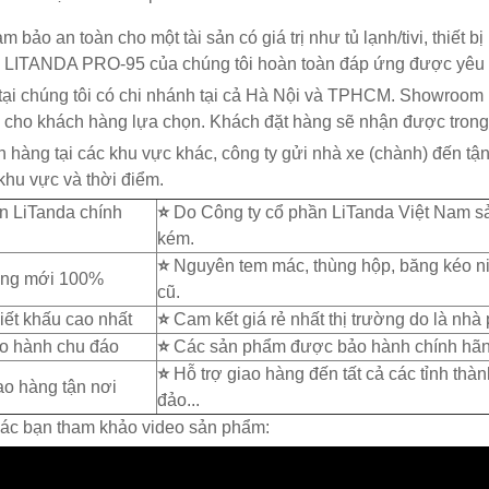
m bảo an toàn cho một tài sản có giá trị như tủ lạnh/tivi, thiết b
LITANDA PRO-95 của chúng tôi hoàn toàn đáp ứng được yêu 
tại chúng tôi có chi nhánh tại cả Hà Nội và TPHCM. Showroom
cho khách hàng lựa chọn. Khách đặt hàng sẽ nhận được trong 
 hàng tại các khu vực khác, công ty gửi nhà xe (chành) đến tận
khu vực và thời điểm.
n LiTanda chính
⭐
Do Công ty cổ phần LiTanda Việt Nam sả
kém.
⭐
Nguyên tem mác, thùng hộp, băng kéo ni
ng mới 100%
cũ.
ết khấu cao nhất
⭐
Cam kết giá rẻ nhất thị trường do là nhà
o hành chu đáo
⭐
Các sản phẩm được bảo hành chính hãng
⭐
Hỗ trợ giao hàng đến tất cả các tỉnh thàn
o hàng tận nơi
đảo...
ác bạn tham khảo video sản phẩm: