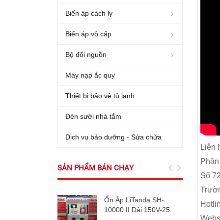
Biến áp cách ly
Biến áp vô cấp
Bộ đổi nguồn
Máy nạp ắc quy
Thiết bị bảo vệ tủ lạnh
Đèn sưởi nhà tắm
Dịch vụ bảo dưỡng - Sửa chữa
Liên 
Phân
SẢN PHẨM BÁN CHẠY
Số 72
Trườn
Ổn Áp LiTanda SH-
Hotli
10000 II Dải 150V-25...
Websi