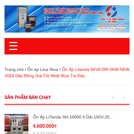
☰
Trang chủ
/
Ổn áp Lioa 5kva
/
Ổn Áp Litanda 5KVA DRI 5KW NEW
2024 Dây Đồng Giá Tốt Nhất Mua Tại Đây
SẢN PHẨM BÁN CHẠY
Ổn Áp LiTanda SH-10000 II Dải 150V-25...
4.600.000₫
6.875.000₫