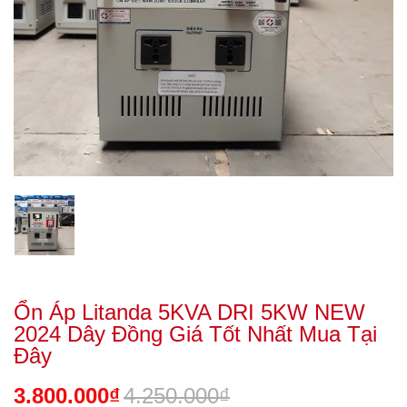
Ổn Áp Litanda 5KVA DRI 5KW NEW
2024 Dây Đồng Giá Tốt Nhất Mua Tại
Đây
3.800.000₫
4.250.000₫