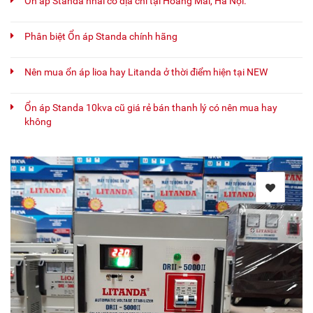
Ổn áp Standa nhái có địa chỉ tại Hoàng Mai, Hà Nội.
Phân biệt Ổn áp Standa chính hãng
Nên mua ổn áp lioa hay Litanda ở thời điểm hiện tại NEW
Ổn áp Standa 10kva cũ giá rẻ bán thanh lý có nên mua hay
không