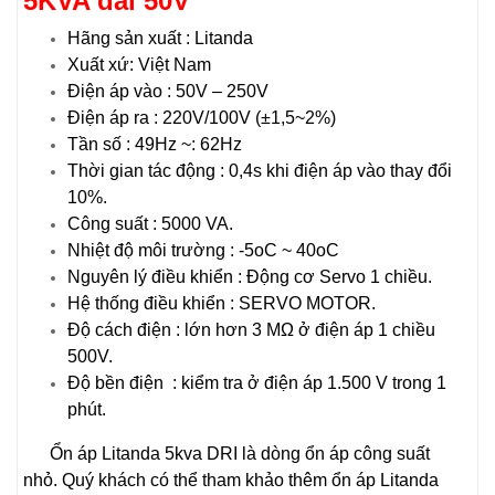
5KVA dải 50V
Hãng sản xuất : Litanda
Xuất xứ: Việt Nam
Điện áp vào : 50V – 250V
Điện áp ra : 220V/100V (±1,5~2%)
Tần số : 49Hz ~: 62Hz
Thời gian tác động : 0,4s khi điện áp vào thay đổi
10%.
Công suất : 5000 VA.
Nhiệt độ môi trường : -5oC ~ 40oC
Nguyên lý điều khiển : Động cơ Servo 1 chiều.
Hệ thống điều khiển : SERVO MOTOR.
Độ cách điện : lớn hơn 3 MΩ ở điện áp 1 chiều
500V.
Độ bền điện : kiểm tra ở điện áp 1.500 V trong 1
phút.
Ổn áp Litanda 5kva DRI là dòng ổn áp công suất
nhỏ. Quý khách có thể tham khảo thêm ổn áp Litanda