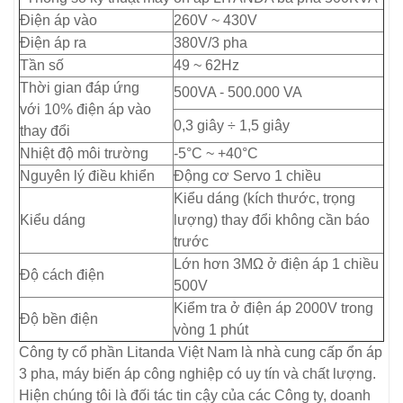
Điện áp vào
260V ~ 430V
Điện áp ra
380V/3 pha
Tần số
49 ~ 62Hz
Thời gian đáp ứng
500VA - 500.000 VA
với 10% điện áp vào
0,3 giây ÷ 1,5 giây
thay đổi
Nhiệt độ môi trường
-5°C ~ +40°C
Nguyên lý điều khiển
Động cơ Servo 1 chiều
Kiểu dáng (kích thước, trọng
Kiểu dáng
lượng) thay đổi không cần báo
trước
Lớn hơn 3MΩ ở điện áp 1 chiều
Độ cách điện
500V
Kiểm tra ở điện áp 2000V trong
Độ bền điện
vòng 1 phút
Công ty cổ phần Litanda Việt Nam là nhà cung cấp ổn áp
3 pha, máy biến áp công nghiệp có uy tín và chất lượng.
Hiện chúng tôi là đối tác tin cậy của các Công ty, doanh