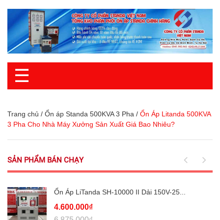
☰
Trang chủ
/
Ổn áp Standa 500KVA 3 Pha
/
Ổn Áp Litanda 500KVA
3 Pha Cho Nhà Máy Xưởng Sản Xuất Giá Bao Nhiêu?
SẢN PHẨM BÁN CHẠY
Ổn Áp LiTanda SH-10000 II Dải 150V-25...
4.600.000₫
6.875.000₫