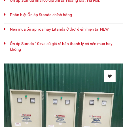
Ổn áp Standa nhái có địa chỉ tại Hoàng Mai, Hà Nội.
Phân biệt Ổn áp Standa chính hãng
Nên mua ổn áp lioa hay Litanda ở thời điểm hiện tại NEW
Ổn áp Standa 10kva cũ giá rẻ bán thanh lý có nên mua hay
không