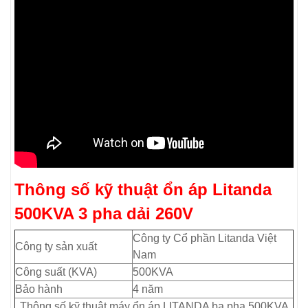
Thông số kỹ thuật
ổn áp Litanda
500KVA 3 pha
dải 260V
Công ty Cổ phần Litanda Việt
Công ty sản xuất
Nam
Công suất (KVA)
500KVA
Bảo hành
4 năm
Thông số kỹ thuật máy ổn áp LITANDA ba pha 500KVA