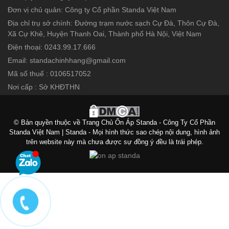
Đơn vị chủ quản: Công ty Cổ phần Standa Việt Nam
Địa chỉ trụ sở chính: Đường trạm nước sạch Cự Đà, Thôn Cự Đà,
Xã Cự Khê, Huyện Thanh Oai, Thành phố Hà Nội, Việt Nam
Điện thoại: 0243.99.17.666
Email: standachinhhang@gmail.com
Mã số thuế : 0106517052
Nơi cấp : Sở KHĐTHN
© Bản quyền thuộc về Trang Chủ Ổn Áp Standa - Công Ty Cổ Phần
Standa Việt Nam | Standa - Mọi hình thức sao chép nội dung, hình ảnh
trên website này mà chưa được sự đồng ý đều là trái phép.