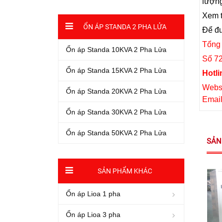
lượng
Xem 
ỔN ÁP STANDA 2 PHA LỬA
Để đư
Tổng 
Ổn áp Standa 10KVA 2 Pha Lửa
Số 72
Ổn áp Standa 15KVA 2 Pha Lửa
Hotli
Websi
Ổn áp Standa 20KVA 2 Pha Lửa
Emai
Ổn áp Standa 30KVA 2 Pha Lửa
Ổn áp Standa 50KVA 2 Pha Lửa
SẢN
SẢN PHẨM KHÁC
Ổn áp Lioa 1 pha
Ổn áp Lioa 3 pha