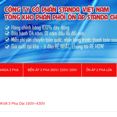
TANDA 3 PHA
BIẾN ÁP 3 PHA 380V/ 220V/ 200V
ỔN ÁP 2 PHA LỬA
0KVA 3 Pha Dải 160V~430V