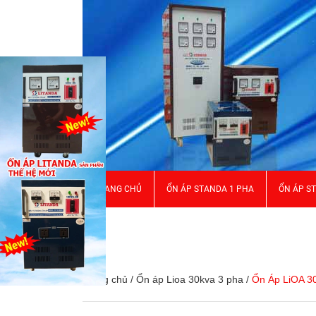
TRANG CHỦ
ỔN ÁP STANDA 1 PHA
ỔN ÁP S
GIỚI THIỆU
Trang chủ
/
Ổn áp Lioa 30kva 3 pha
/
Ổn Áp LiOA 3