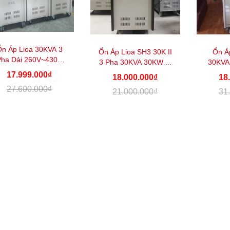
n Áp Lioa 30KVA 3
Ổn Áp Lioa SH3 30K II
Ổn Á
Pha Dải 260V~430V
3 Pha 30KVA 30KW ...
30KVA
Đè...
17.999.000₫
18.000.000₫
18
27.600.000₫
21.000.000₫
31