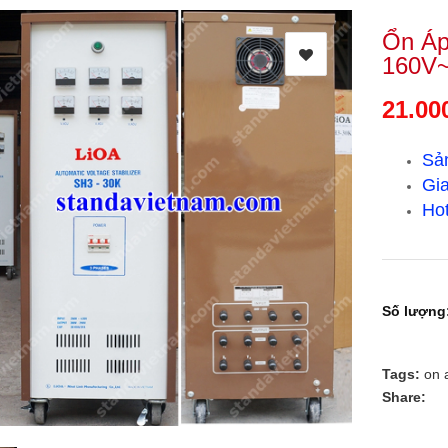
Ổn Áp
160V
21.00
Sả
Gia
Hot
Số lượng
Tags:
on 
Share: