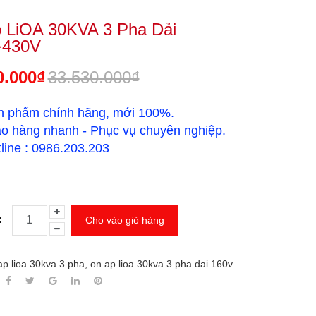
 LiOA 30KVA 3 Pha Dải
~430V
0.000₫
33.530.000₫
n phẩm chính hãng, mới 100%.
o hàng nhanh - Phục vụ chuyên nghiệp.
line : 0986.203.203
:
Cho vào giỏ hàng
ap lioa 30kva 3 pha
,
on ap lioa 30kva 3 pha dai 160v