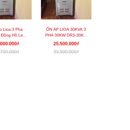
p Lioa 3 Pha
ỔN ÁP LIOA 30KVA 3
ỔN ÁP LIOA
 Đồng Hồ Led
PHA 30KW DR3-30K II
PHA 30KW SH
Điện...
...
...
.000.000₫
25.500.000₫
21.000.
.700.000₫
33.500.000₫
26.800.