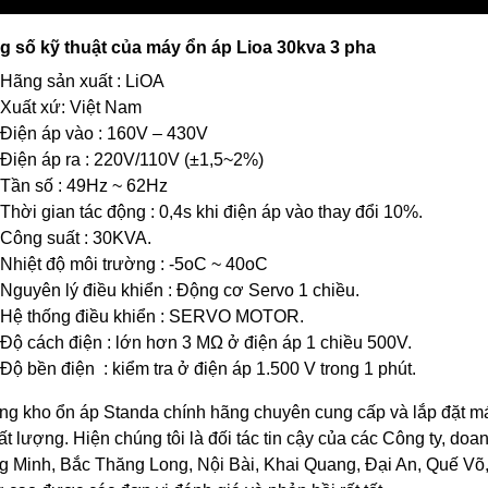
g số kỹ thuật của máy ổn áp Lioa 30kva 3 pha
Hãng sản xuất : LiOA
Xuất xứ: Việt Nam
Điện áp vào : 160V – 430V
Điện áp ra : 220V/110V (±1,5~2%)
Tần số : 49Hz ~ 62Hz
Thời gian tác động : 0,4s khi điện áp vào thay đổi 10%.
Công suất : 30KVA.
Nhiệt độ môi trường : -5oC ~ 40oC
Nguyên lý điều khiển : Động cơ Servo 1 chiều.
Hệ thống điều khiển : SERVO MOTOR.
Độ cách điện : lớn hơn 3 MΩ ở điện áp 1 chiều 500V.
Độ bền điện : kiểm tra ở điện áp 1.500 V trong 1 phút.
kho ổn áp Standa chính hãng chuyên cung cấp và lắp đặt máy
ất lượng. Hiện chúng tôi là đối tác tin cậy của các Công ty, do
 Minh, Bắc Thăng Long, Nội Bài, Khai Quang, Đại An, Quế V