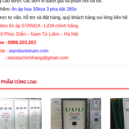
 cao được các đơn vị đánh giá và phản hồi rất tốt.
thêm:
ổn áp lioa 30kva 3 pha dải 260v
ợc tư vấn, hỗ trợ và đặt hàng, quý khách hàng vui lòng liên hệ 
kho ổn áp STANDA - LiOA chính hãng
0 Phúc Diễn – Nam Từ Liêm – Hà Nội
ne : 0986.203.203
te :
standavietnam.com
l : standachinhhang@gmail.com
 PHẨM CÙNG LOẠI