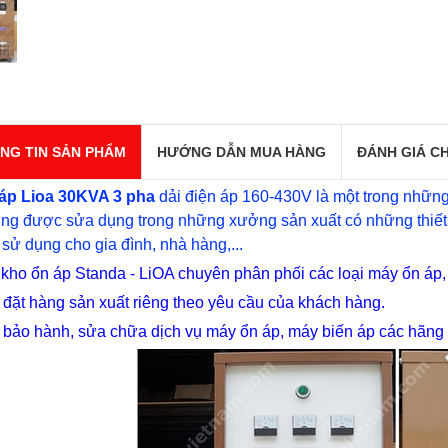
NG TIN SẢN PHẨM
HƯỚNG DẪN MUA HÀNG
ĐÁNH GIÁ CH
áp Lioa 30KVA 3 pha
dải điện áp 160-430V là một trong nhữn
g được sửa dụng trong những xưởng sản xuất có những thiết b
sử dụng cho gia đình, nhà hàng,...
kho ổn áp Standa - LiOA chuyên phân phối các loại máy ổn áp,
đặt hàng sản xuất riêng theo yêu cầu của khách hàng.
bảo hành, sửa chữa dịch vụ máy ổn áp, máy biến áp các hãng 