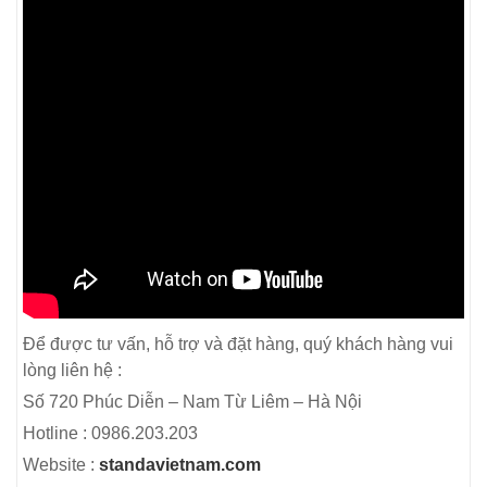
Để được tư vấn, hỗ trợ và đặt hàng, quý khách hàng vui
lòng liên hệ :
Số 720 Phúc Diễn – Nam Từ Liêm – Hà Nội
Hotline : 0986.203.203
Website :
standavietnam.com