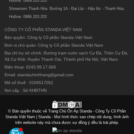
Hotline: 0889.203.203.
Showroom Thanh Hóa: Đường 1A - Đại Lộc - Hậu lộc - Thanh Hóa:
Hotline: 0986.203.203
CÔNG TY CỔ PHẦN STANDA VIỆT NAM
Bản quyền: Công ty Cổ phần Standa Việt Nam
Đơn vị chủ quản: Công ty Cổ phần Standa Việt Nam
Địa chỉ trụ sở chính: Đường trạm nước sạch Cự Đà, Thôn Cự Đà,
Xã Cự Khê, Huyện Thanh Oai, Thành phố Hà Nội, Việt Nam
Điện thoại: 0243.99.17.666
Email: standachinhhang@gmail.com
Mã số thuế : 0106517052
Nơi cấp : Sở KHĐTHN
© Bản quyền thuộc về Trang Chủ Ổn Áp Standa - Công Ty Cổ Phần
Standa Việt Nam | Standa - Mọi hình thức sao chép nội dung, hình ảnh
trên website này mà chưa được sự đồng ý đều là trái phép.