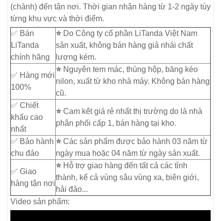
(chành) đến tận nơi. Thời gian nhận hàng từ 1-2 ngày tùy
từng khu vực và thời điểm.
✅ Bán
⭐
Do Công ty cổ phần LiTanda Việt Nam
LiTanda
sản xuất, không bán hàng giả nhái chất
chính hãng
lượng kém.
⭐
Nguyên tem mác, thùng hộp, băng kéo
✅ Hàng mới
nilon, xuất từ kho nhà máy. Không bán hàng
100%
cũ.
✅ Chiết
⭐
Cam kết giá rẻ nhất thị trường do là nhà
khấu cao
phân phối cấp 1, bán hàng tại kho.
nhất
✅ Bảo hành
⭐
Các sản phẩm được bảo hành 03 năm từ
chu đáo
ngày mua hoặc 04 năm từ ngày sản xuất.
⭐
Hỗ trợ giao hàng đến tất cả các tỉnh
✅ Giao
thành, kể cả vùng sâu vùng xa, biên giới,
hàng tận nơi
hải đảo...
Video sản phẩm: