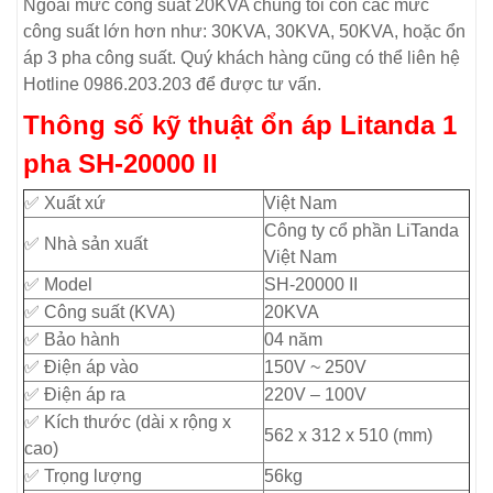
Ngoài mức công suất 20KVA chúng tôi còn các mức
công suất lớn hơn như: 30KVA, 30KVA, 50KVA, hoặc ổn
áp 3 pha công suất. Quý khách hàng cũng có thể liên hệ
Hotline 0986.203.203 để được tư vấn.
Thông số kỹ thuật ổn áp Litanda 1
pha SH-20000 II
✅ Xuất xứ
Việt Nam
Công ty cổ phần LiTanda
✅ Nhà sản xuất
Việt Nam
✅ Model
SH-20000 II
✅ Công suất (KVA)
20KVA
✅ Bảo hành
04 năm
✅ Điện áp vào
150V ~ 250V
✅ Điện áp ra
220V – 100V
✅ Kích thước (dài x rộng x
562 x 312 x 510 (mm)
cao)
✅ Trọng lượng
56kg