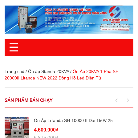
☰
Trang chủ
/
Ổn áp Standa 20KVA
/
Ổn Áp 20KVA 1 Pha SH-
20000II Litanda NEW 2022 Đồng Hồ Led Điện Tử
SẢN PHẨM BÁN CHẠY
Ổn Áp LiTanda SH-10000 II Dải 150V-25...
4.600.000₫
6.875.000₫