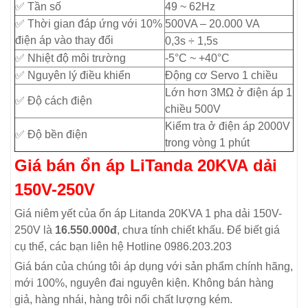
✅ Tần số
49 ~ 62Hz
✅ Thời gian đáp ứng với 10%
500VA – 20.000 VA
điện áp vào thay đổi
0,3s ÷ 1,5s
✅ Nhiệt độ môi trường
-5°C ~ +40°C
✅ Nguyên lý điều khiển
Động cơ Servo 1 chiều
Lớn hơn 3MΩ ở điện áp 1
✅ Độ cách điện
chiều 500V
Kiểm tra ở điện áp 2000V
✅ Độ bền điện
trong vòng 1 phút
Giá bán ổn áp LiTanda 20KVA dải
150V-250V
Giá niêm yết của ổn áp Litanda 20KVA 1 pha dải 150V-
250V là
16.550.000đ
, chưa tính chiết khấu. Để biết giá
cụ thể, các bạn liên hệ Hotline 0986.203.203
Giá bán của chúng tôi áp dụng với sản phẩm chính hãng,
mới 100%, nguyên đai nguyên kiện. Không bán hàng
giả, hàng nhái, hàng trôi nổi chất lượng kém.