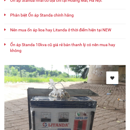
Ổn áp Standa nhái có địa chỉ tại Hoàng Mai, Hà Nội.
Phân biệt Ổn áp Standa chính hãng
Nên mua ổn áp lioa hay Litanda ở thời điểm hiện tại NEW
Ổn áp Standa 10kva cũ giá rẻ bán thanh lý có nên mua hay
không