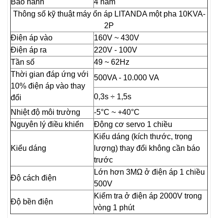
Bảo hành
4 năm
Thông số kỹ thuật máy ổn áp LITANDA một pha 10KVA-
2P
Điện áp vào
160V ~ 430V
Điện áp ra
220V - 100V
Tần số
49 ~ 62Hz
Thời gian đáp ứng với
500VA - 10.000 VA
10% điện áp vào thay
0,3s ÷ 1,5s
đổi
Nhiệt độ môi trường
-5°C ~ +40°C
Nguyên lý điều khiển
Động cơ servo 1 chiều
Kiểu dáng (kích thước, trọng
Kiểu dáng
lượng) thay đổi không cần báo
trước
Lớn hơn 3MΩ ở điện áp 1 chiều
Độ cách điện
500V
Kiểm tra ở điện áp 2000V trong
Độ bền điện
vòng 1 phút