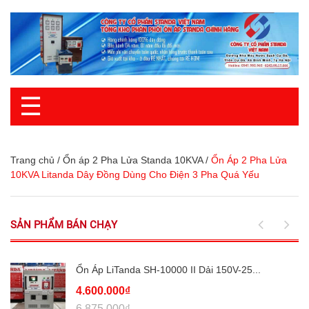
☰
Trang chủ
/
Ổn áp 2 Pha Lửa Standa 10KVA
/
Ổn Áp 2 Pha Lửa
10KVA Litanda Dây Đồng Dùng Cho Điện 3 Pha Quá Yếu
SẢN PHẨM BÁN CHẠY
Ổn Áp LiTanda SH-10000 II Dải 150V-25...
4.600.000₫
6.875.000₫