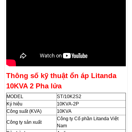
Thông số kỹ thuật ổn áp Litanda
10KVA 2 Pha lửa
MODEL
ST/10K2S2
Ký hiệu
10KVA-2P
Công suất (KVA)
10KVA
Công ty Cổ phần Litanda Việt
Công ty sản xuất
Nam