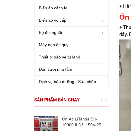
+ Hệ 
Biến áp cách ly
Ổn
Biến áp vô cấp
+ Thư
Bộ đổi nguồn
đây. 
Máy nạp ắc quy
Thiết bị bảo vệ tủ lạnh
Đèn sưởi nhà tắm
Dịch vụ bảo dưỡng - Sửa chữa
SẢN PHẨM BÁN CHẠY
Ổn Áp LiTanda SH-
10000 II Dải 150V-25...