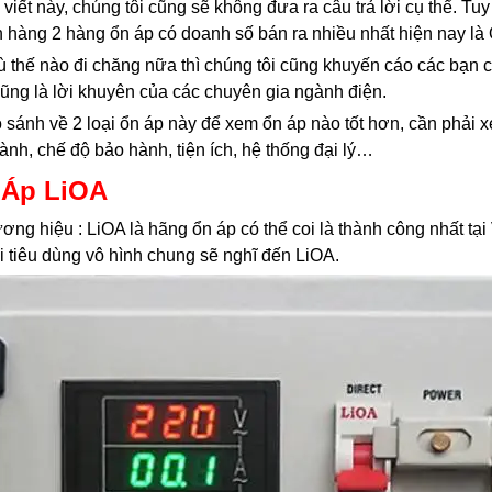
 viết này, chúng tôi cũng sẽ không đưa ra câu trả lời cụ thể. Tuy
 hàng 2 hàng ổn áp có doanh số bán ra nhiều nhất hiện nay là 
ù thế nào đi chăng nữa thì chúng tôi cũng khuyến cáo các bạn 
cũng là lời khuyên của các chuyên gia ngành điện.
 sánh về 2 loại ổn áp này để xem ổn áp nào tốt hơn, cần phải x
hành, chế độ bảo hành, tiện ích, hệ thống đại lý…
 Áp LiOA
ơng hiệu : LiOA là hãng ổn áp có thể coi là thành công nhất tạ
 tiêu dùng vô hình chung sẽ nghĩ đến LiOA.