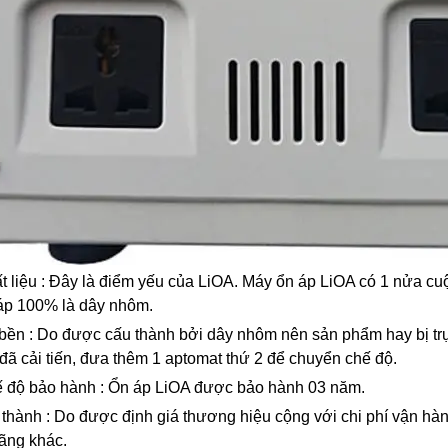
t liệu : Đây là điểm yếu của LiOA. Máy ổn áp LiOA có 1 nửa 
áp 100% là dây nhôm.
bền : Do được cấu thành bởi dây nhôm nên sản phẩm hay bị trục 
đã cải tiến, đưa thêm 1 aptomat thứ 2 để chuyển chế độ.
 độ bảo hành : Ổn áp LiOA được bảo hành 03 năm.
 thành : Do được định giá thương hiệu cộng với chi phí vận hà
ãng khác.