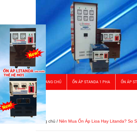
TRANG CHỦ
ỔN ÁP STANDA 1 PHA
ỔN ÁP S
GIỚI THIỆU
Trang chủ
/
Nên Mua Ổn Áp Lioa Hay Litanda? So S