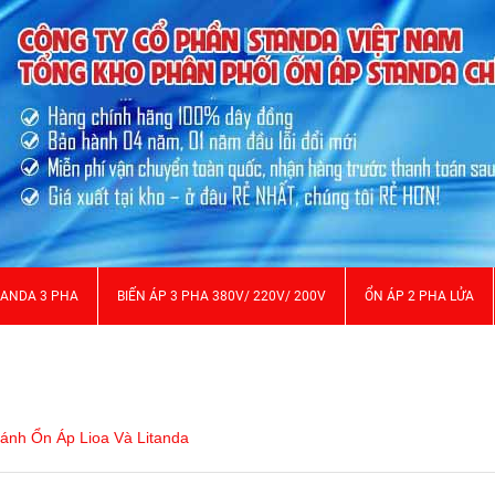
TANDA 3 PHA
BIẾN ÁP 3 PHA 380V/ 220V/ 200V
ỔN ÁP 2 PHA LỬA
ánh Ổn Áp Lioa Và Litanda