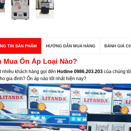
NG TIN SẢN PHẨM
HƯỚNG DẪN MUA HÀNG
ĐÁNH GIÁ CH
 Mua Ổn Áp Loại Nào?
t nhiều khách hàng gọi đến
Hotline 0986.203.203
của chúng tô
ho gia đình? Ổn áp nào tốt nhất hiện nay?