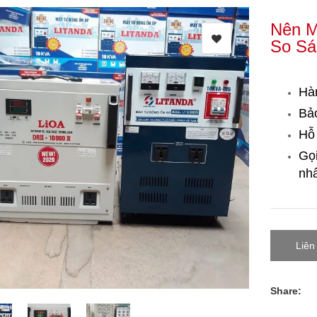
Nên M
So Sá
Hà
Bảo
Hỗ 
Gọ
nhấ
Liên
Share: