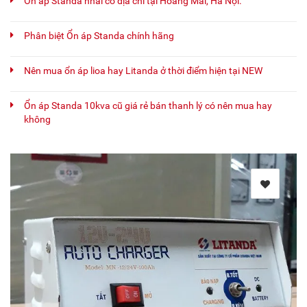
Ổn áp Standa nhái có địa chỉ tại Hoàng Mai, Hà Nội.
Phân biệt Ổn áp Standa chính hãng
Nên mua ổn áp lioa hay Litanda ở thời điểm hiện tại NEW
Ổn áp Standa 10kva cũ giá rẻ bán thanh lý có nên mua hay
không