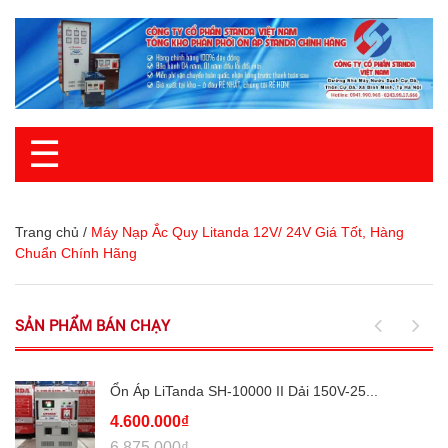
☰
Trang chủ
/
Máy Nạp Ắc Quy Litanda 12V/ 24V Giá Tốt, Hàng
Chuẩn Chính Hãng
SẢN PHẨM BÁN CHẠY
Ổn Áp LiTanda SH-10000 II Dải 150V-25...
4.600.000₫
6.875.000₫