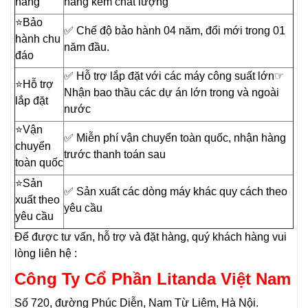
hãng
hàng kém chất lượng
⭐️Bảo
✅ Chế độ bảo hành 04 năm, đổi mới trong 01
hành chu
năm đầu.
đáo
✅ Hỗ trợ lắp đặt với các máy công suất lớn☞
⭐️Hỗ trợ
Nhận bao thầu các dự án lớn trong và ngoài
lắp đặt
nước
⭐️Vận
✅ Miễn phí vận chuyển toàn quốc, nhận hàng
chuyển
trước thanh toán sau
toàn quốc
⭐️Sản
✅ Sản xuất các dòng máy khác quy cách theo
xuất theo
yêu cầu
yêu cầu
Để được tư vấn, hỗ trợ và đặt hàng, quý khách hàng vui
lòng liên hệ :
Công Ty Cổ Phần Litanda Việt Nam
Số 720, đường Phúc Diễn, Nam Từ Liêm, Hà Nội.