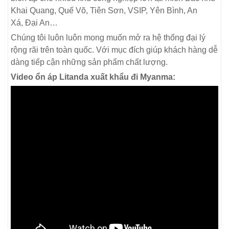
Khai Quang, Quế Võ, Tiên Sơn, VSIP, Yên Bình, An
Xá, Đại An…
Chúng tôi luôn luôn mong muốn mở ra hệ thống đại lý
rộng rãi trên toàn quốc. Với mục đích giúp khách hàng dễ
dàng tiếp cận những sản phẩm chất lượng.
Video ổn áp Litanda xuất khẩu đi Myanma: