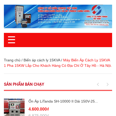
☰
Trang chủ
/
Biến áp cách ly 15KVA
/
Máy Biến Áp Cách Ly 15KVA
1 Pha 15KW Lắp Cho Khách Hàng Có Địa Chỉ Ở Tây Hồ - Hà Nội.
SẢN PHẨM BÁN CHẠY
Ổn Áp LiTanda SH-10000 II Dải 150V-25...
4.600.000₫
6.875.000₫