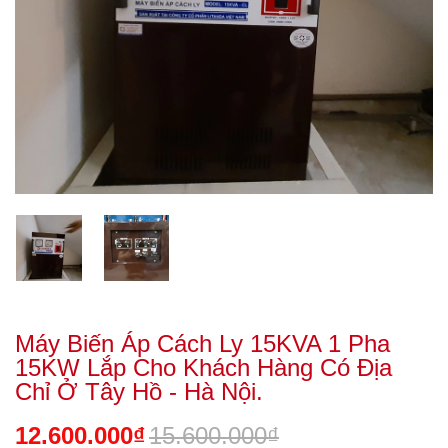
Máy Biến Áp Cách Ly 15KVA 1 Pha
15KW Lắp Cho Khách Hàng Có Địa
Chỉ Ở Tây Hồ - Hà Nội.
12.600.000₫
15.600.000₫