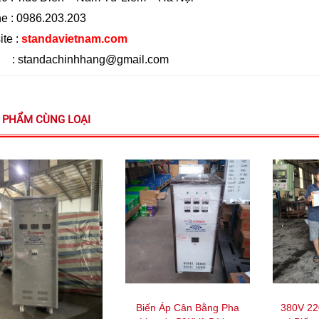
ne : 0986.203.203
te :
standavietnam.com
l : standachinhhang@gmail.com
 PHẨM CÙNG LOẠI
Biến Áp Cân Bằng Pha
380V 22