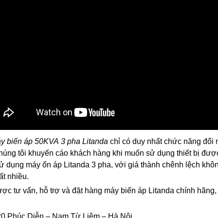
y biến áp 50KVA 3 pha Litanda
chỉ có duy nhất chức năng đổi n
húng tôi khuyến cáo khách hàng khi muốn sử dụng thiết bị được
ử dụng máy ổn áp Litanda 3 pha, với giá thành chênh lệch không
ất nhiều.
ợc tư vấn, hỗ trợ và đặt hàng máy biến áp Litanda chính hãng, 
0 Phúc Diễn – Nam Từ Liêm – Hà Nội