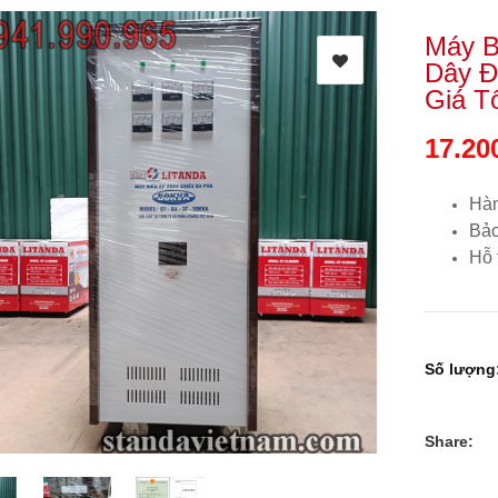
Máy B
Dây Đ
Giá T
17.20
Hàn
Bảo
Hỗ 
Số lượng
Share: