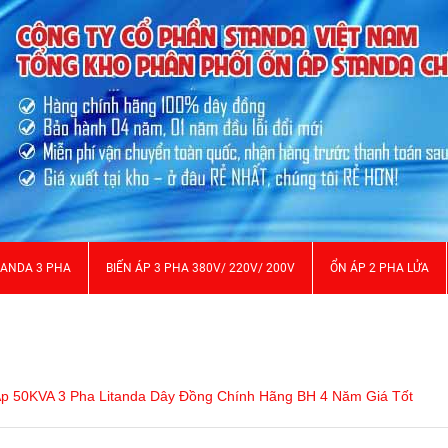
TANDA 3 PHA
BIẾN ÁP 3 PHA 380V/ 220V/ 200V
ỔN ÁP 2 PHA LỬA
Áp 50KVA 3 Pha Litanda Dây Đồng Chính Hãng BH 4 Năm Giá Tốt