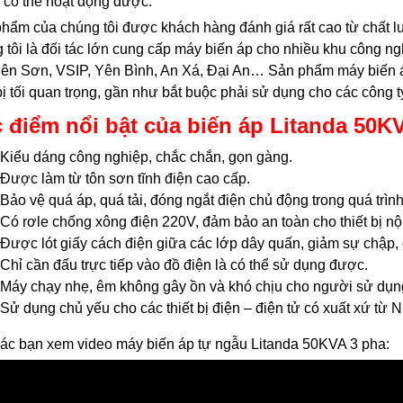
 có thể hoạt động được.
hẩm của chúng tôi được khách hàng đánh giá rất cao từ chất l
 tôi là đối tác lớn cung cấp máy biến áp cho nhiều khu công n
iên Sơn, VSIP, Yên Bình, An Xá, Đại An… Sản phẩm máy biến 
 bị tối quan trọng, gần như bắt buộc phải sử dụng cho các công t
 điểm nổi bật của
biến áp Litanda
50KV
Kiểu dáng công nghiệp, chắc chắn, gọn gàng.
Được làm từ tôn sơn tĩnh điện cao cấp.
Bảo vệ quá áp, quá tải, đóng ngắt điện chủ động trong quá trình
Có rơle chống xông điện 220V, đảm bảo an toàn cho thiết bị nội
Được lót giấy cách điện giữa các lớp dây quấn, giảm sự chập, 
Chỉ cần đấu trực tiếp vào đồ điện là có thể sử dụng được.
Máy chạy nhẹ, êm không gây ồn và khó chịu cho người sử dụn
Sử dụng chủ yếu cho các thiết bị điện – điện tử có xuất xứ từ
ác bạn xem video máy biến áp tự ngẫu Litanda 50KVA 3 pha: