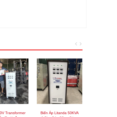
0V Transformer
Biến Áp Litanda 50KVA
Biến Áp 3 P