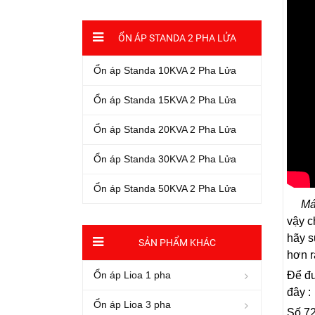
ỔN ÁP STANDA 2 PHA LỬA
Ổn áp Standa 10KVA 2 Pha Lửa
Ổn áp Standa 15KVA 2 Pha Lửa
Ổn áp Standa 20KVA 2 Pha Lửa
Ổn áp Standa 30KVA 2 Pha Lửa
Ổn áp Standa 50KVA 2 Pha Lửa
Má
vậy c
hãy s
SẢN PHẨM KHÁC
hơn r
Để đư
Ổn áp Lioa 1 pha
đây :
Ổn áp Lioa 3 pha
Số 72