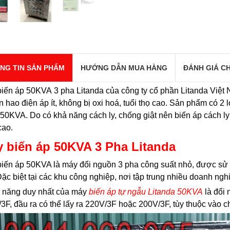
NG TIN SẢN PHẨM
HƯỚNG DẪN MUA HÀNG
ĐÁNH GIÁ CH
iến áp 50KVA 3 pha Litanda của công ty cổ phần Litanda Việt
tổn hao điện áp ít, không bị oxi hoá, tuổi thọ cao. Sản phẩm có 2
50KVA. Do có khả năng cách ly, chống giật nên biến áp cách l
cao.
 biến áp 50KVA 3 Pha Litanda
iến áp 50KVA là máy đổi nguồn 3 pha công suất nhỏ, được sử 
ặc biệt tại các khu công nghiệp, nơi tập trung nhiều doanh ngh
 năng duy nhất của máy
biến áp tự ngẫu Litanda 50KVA
là đổi 
3F, đầu ra có thể lấy ra 220V/3F hoặc 200V/3F, tùy thuộc vào ch