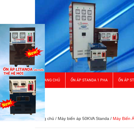
TRANG CHỦ
ỔN ÁP STANDA 1 PHA
ỔN ÁP S
GIỚI THIỆU
Trang chủ
/
Máy biến áp 50KVA Standa
/
Máy Biến 