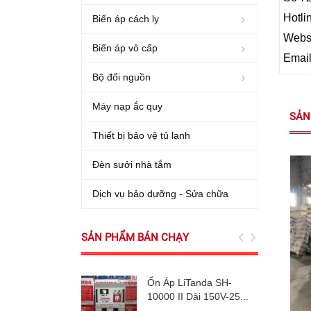
Hotli
Biến áp cách ly
Websi
Biến áp vô cấp
Emai
Bộ đổi nguồn
Máy nạp ắc quy
SẢN
Thiết bị bảo vệ tủ lạnh
Đèn sưởi nhà tắm
Dịch vụ bảo dưỡng - Sửa chữa
SẢN PHẨM BÁN CHẠY
Ổn Áp LiTanda SH-
10000 II Dải 150V-25...