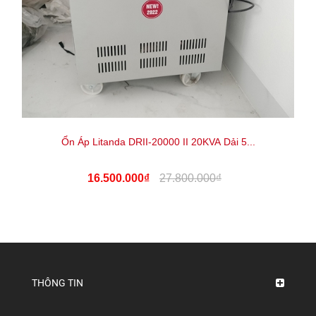
Ổn Áp Litanda DRII-20000 II 20KVA Dải 5...
16.500.000₫
27.800.000₫
THÔNG TIN