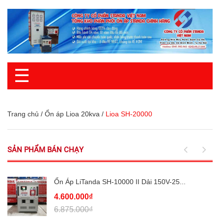
☰
Trang chủ
/
Ổn áp Lioa 20kva
/
Lioa SH-20000
SẢN PHẨM BÁN CHẠY
Ổn Áp LiTanda SH-10000 II Dải 150V-25...
4.600.000₫
6.875.000₫