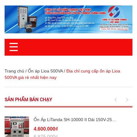
☰
Trang chủ
/
Ổn áp Lioa 500VA
/
Địa chỉ cung cấp ổn áp Lioa
500VA giá rẻ nhất hiện nay
SẢN PHẨM BÁN CHẠY
Ổn Áp LiTanda SH-10000 II Dải 150V-25...
4.600.000₫
6.875.000₫