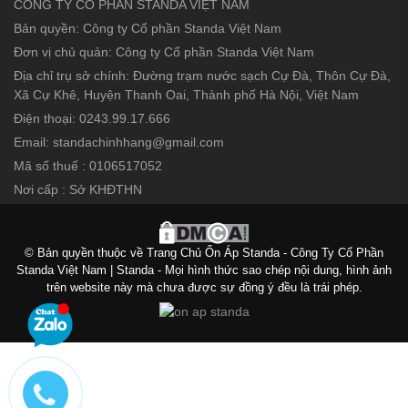
CÔNG TY CỔ PHẦN STANDA VIỆT NAM
Bản quyền: Công ty Cổ phần Standa Việt Nam
Đơn vị chủ quản: Công ty Cổ phần Standa Việt Nam
Địa chỉ trụ sở chính: Đường trạm nước sạch Cự Đà, Thôn Cự Đà,
Xã Cự Khê, Huyện Thanh Oai, Thành phố Hà Nội, Việt Nam
Điện thoại: 0243.99.17.666
Email: standachinhhang@gmail.com
Mã số thuế : 0106517052
Nơi cấp : Sở KHĐTHN
© Bản quyền thuộc về Trang Chủ Ổn Áp Standa - Công Ty Cổ Phần
Standa Việt Nam | Standa - Mọi hình thức sao chép nội dung, hình ảnh
trên website này mà chưa được sự đồng ý đều là trái phép.