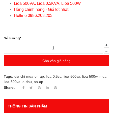
Lioa 500VA, Lioa 0,5KVA, Lioa 500W.
Hàng chính hãng - Giá tốt nhất.
Hotline 0986.203.203
Số lượng:
Cho vào giỏ hàng
Tags:
dia-chi-mua-on-ap
,
lioa-0.5va
,
lioa-500va
,
lioa-500w
,
mua-
lioa-500va
,
o-dau
,
on-ap
Share:
THÔNG TIN SẢN PHẨM