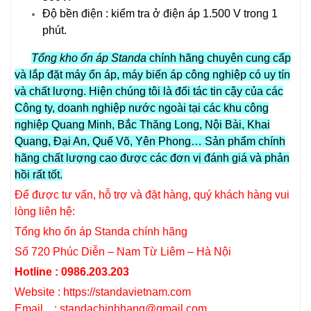
Độ bền điện : kiểm tra ở điện áp 1.500 V trong 1
phút.
Tổng kho ổn áp Standa
chính hãng chuyên cung cấp
và lắp đặt máy ổn áp, máy biến áp công nghiệp có uy tín
và chất lượng. Hiện chúng tôi là đối tác tin cậy của các
Công ty, doanh nghiệp nước ngoài tại các khu công
nghiệp Quang Minh, Bắc Thăng Long, Nội Bài, Khai
Quang, Đại An, Quế Võ, Yên Phong… Sản phẩm chính
hãng chất lượng cao được các đơn vị đánh giá và phản
hồi rất tốt.
Để được tư vấn, hỗ trợ và đặt hàng, quý khách hàng vui
lòng liên hệ:
Tổng kho ổn áp Standa chính hãng
Số 720 Phúc Diễn – Nam Từ Liêm – Hà Nội
Hotline : 0986.203.203
Website : https://standavietnam.com
Email : standachinhhang@gmail.com