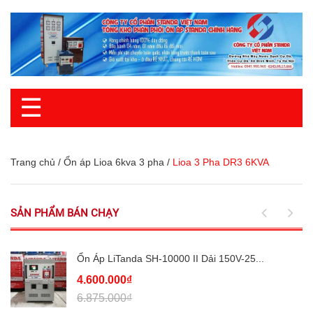
☰
Trang chủ
/
Ổn áp Lioa 6kva 3 pha
/
Lioa 3 Pha DR3 6KVA
SẢN PHẨM BÁN CHẠY
Ổn Áp LiTanda SH-10000 II Dải 150V-25...
4.600.000₫
6.875.000₫