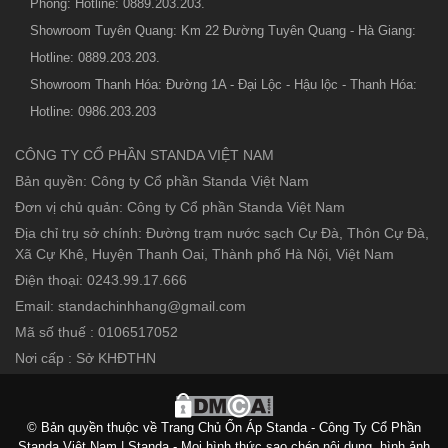
Phòng: Hotline: 0889.203.203.
Showroom Tuyên Quang: Km 22 Đường Tuyên Quang - Hà Giang:
Hotline: 0889.203.203.
Showroom Thanh Hóa: Đường 1A - Đại Lộc - Hậu lộc - Thanh Hóa:
Hotline: 0986.203.203
CÔNG TY CỔ PHẦN STANDA VIỆT NAM
Bản quyền: Công ty Cổ phần Standa Việt Nam
Đơn vị chủ quản: Công ty Cổ phần Standa Việt Nam
Địa chỉ trụ sở chính: Đường trạm nước sạch Cự Đà, Thôn Cự Đà,
Xã Cự Khê, Huyện Thanh Oai, Thành phố Hà Nội, Việt Nam
Điện thoại: 0243.99.17.666
Email: standachinhhang@gmail.com
Mã số thuế : 0106517052
Nơi cấp : Sở KHĐTHN
© Bản quyền thuộc về Trang Chủ Ổn Áp Standa - Công Ty Cổ Phần
Standa Việt Nam | Standa - Mọi hình thức sao chép nội dung, hình ảnh