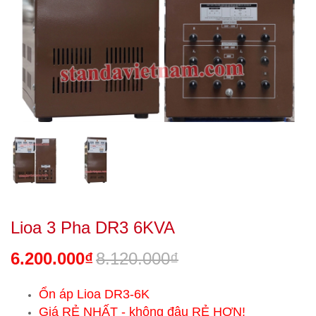
Lioa 3 Pha DR3 6KVA
6.200.000₫
8.120.000₫
Ổn áp Lioa DR3-6K
Giá RẺ NHẤT - không đâu RẺ HƠN!