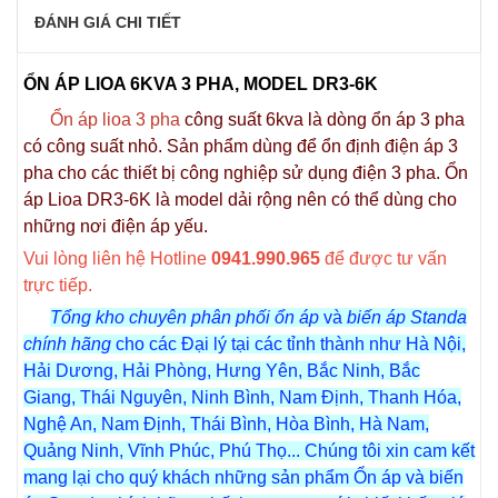
ĐÁNH GIÁ CHI TIẾT
ỔN ÁP LIOA 6KVA 3 PHA, MODEL DR3-6K
Ổn áp lioa 3 pha
công suất 6kva là dòng ổn áp 3 pha
có công suất nhỏ. Sản phẩm dùng để ổn định điện áp 3
pha cho các thiết bị công nghiệp sử dụng điện 3 pha. Ổn
áp Lioa DR3-6K là model dải rộng nên có thể dùng cho
những nơi điện áp yếu.
Vui lòng liên hệ Hotline
0941.990.965
để được tư vấn
trực tiếp.
Tổng kho chuyên
phân phối ổn áp
và
biến áp Standa
chính hãng
cho các Đại lý tại các tỉnh thành như Hà Nội,
Hải Dương, Hải Phòng, Hưng Yên, Bắc Ninh, Bắc
Giang, Thái Nguyên, Ninh Bình, Nam Định, Thanh Hóa,
Nghệ An, Nam Định, Thái Bình, Hòa Bình, Hà Nam,
Quảng Ninh, Vĩnh Phúc, Phú Thọ... Chúng tôi xin cam kết
mang lại cho quý khách những sản phẩm Ổn áp và biến