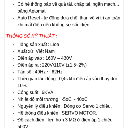
Có hệ thống bảo vệ quá tải, chập tải, ngắn mạch,…
bằng Aptomat.
Auto Reset - tự động đưa chổi than về vị trí an toàn
khi mất điện nên không sợ sốc điện.
THÔNG SỐ KỸ THUẬT :
Hãng sản xuất : Lioa
Xuất xứ: Việt Nam
Điện áp vào : 160V – 430V
Điện áp ra : 220V/110V (±1,5~2%)
Tần số : 49Hz ~: 62Hz
Thời gian tác động : 0,4s khi điện áp vào thay đổi
10%.
Công suất : 6KVA.
Nhiệt độ môi trường : -5oC ~ 40oC
Nguyên lý điều khiển : Động cơ Servo 1 chiều.
Hệ thống điều khiển : SERVO MOTOR.
Độ cách điện : lớn hơn 3 MΩ ở điện áp 1 chiều
500V.