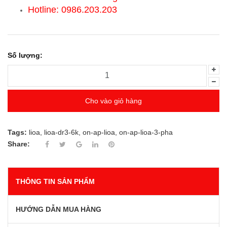
Hotline: 0986.203.203
Số lượng:
Cho vào giỏ hàng
Tags:
lioa
,
lioa-dr3-6k
,
on-ap-lioa
,
on-ap-lioa-3-pha
Share:
THÔNG TIN SẢN PHẨM
HƯỚNG DẪN MUA HÀNG