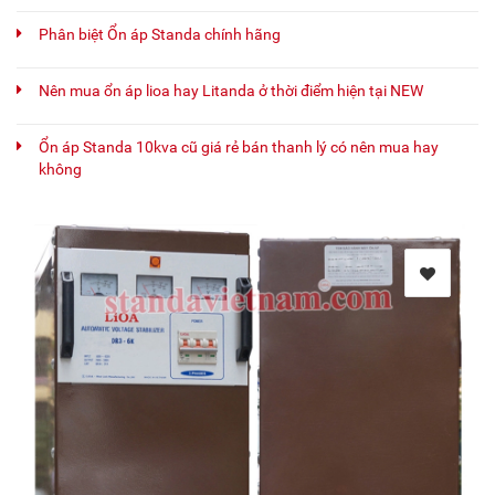
Phân biệt Ổn áp Standa chính hãng
Nên mua ổn áp lioa hay Litanda ở thời điểm hiện tại NEW
Ổn áp Standa 10kva cũ giá rẻ bán thanh lý có nên mua hay
không