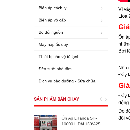
Biến áp cách ly
Vì vậ
Lioa 
Biến áp vô cấp
Giá
Bộ đổi nguồn
Ổn áp
những
Máy nạp ắc quy
Bởi l
Thiết bị bảo vệ tủ lạnh
Nếu m
Đèn sưởi nhà tắm
Đây l
Dịch vụ bảo dưỡng - Sửa chữa
Giá
Đây l
SẢN PHẨM BÁN CHẠY
động 
Do đó
đối v
Ổn Áp LiTanda SH-
10000 II Dải 150V-25...