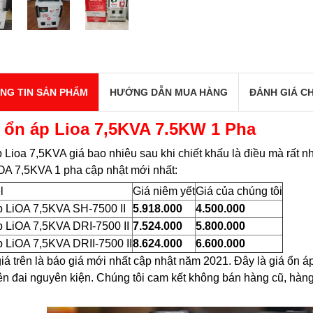
NG TIN SẢN PHẨM
HƯỚNG DẪN MUA HÀNG
ĐÁNH GIÁ CH
 ổn áp Lioa 7,5KVA 7.5KW 1 Pha
 Lioa 7,5KVA giá bao nhiêu sau khi chiết khấu là điều mà rất 
OA 7,5KVA 1 pha cập nhật mới nhất:
l
Giá niêm yết
Giá của chúng tôi
p LiOA 7,5KVA SH-7500 II
5.918.000
4.500.000
 LiOA 7,5KVA DRI-7500 II
7.524.000
5.800.000
 LiOA 7,5KVA DRII-7500 II
8.624.000
6.600.000
iá trên là báo giá mới nhất cập nhật năm 2021. Đây là giá ổn
n đai nguyên kiện. Chúng tôi cam kết không bán hàng cũ, hàng
…