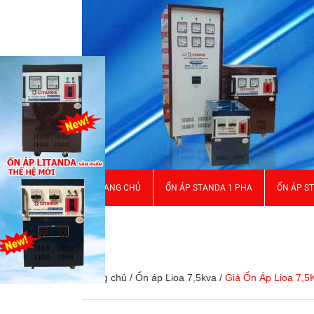
TRANG CHỦ
ỔN ÁP STANDA 1 PHA
ỔN ÁP S
GIỚI THIỆU
Trang chủ
/
Ổn áp Lioa 7,5kva
/
Giá Ổn Áp Lioa 7,5