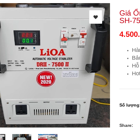
Giá Ổ
SH-750
4.500
Hà
Bảo
Hỗ 
Hot
Số lượng
Share: