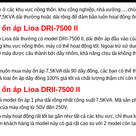
y ở các khu vực nông thôn, khu công nghiệp, nhà xưởng…, chú
7,5KVA dải thường hoặc dải rộng để đảm bảo luôn hoạt động ổn
 ổn áp Lioa DRI-7500 II
 Lioa dải thường có model DRI-7500 II, dải điện áp đầu vào 
 khu vực nông thôn, máy có thể hoạt động tốt. Ngoại trừ sử dụ
ẽ máy được cấu thành bởi dây nhôm, khả năng chịu tải không th
uốn mua máy ổn áp 7,5KVA dải 90 dây đồng, các bạn có thể t
à loại ổn áp dây đồng 100% giá tốt và chất lượng thậm chí còn t
 ổn áp Lioa DRII-7500 II
à model ổn áp 1 pha dải rộng nhất công suất 7,5KVA. Mã sản ph
của máy rộng từ 50V đến 250V.
 máy hoạt động rất tốt tại gần như tất cả các khu vực, chỉ thua
ới khách hàng là model này có giá rất cao so với 2 model còn lại