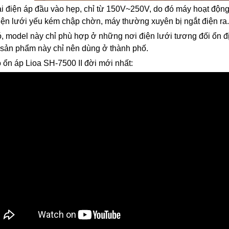
i điện áp đầu vào hẹp, chỉ từ 150V~250V, do đó máy hoạt độn
iện lưới yếu kém chập chờn, máy thường xuyên bị ngắt điện ra.
, model này chỉ phù hợp ở những nơi điện lưới tương đối ổn địn
sản phẩm này chỉ nên dùng ở thành phố.
 ổn áp Lioa SH-7500 II đời mới nhất: