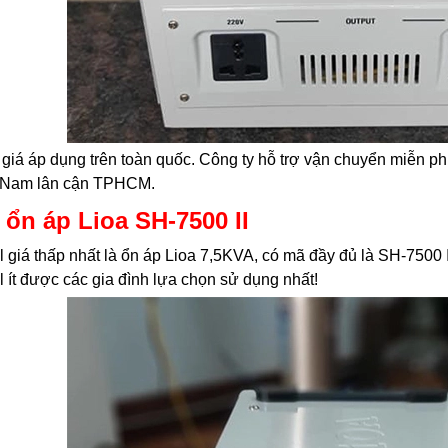
giá áp dụng trên toàn quốc. Công ty hỗ trợ vận chuyển miễn phí
 Nam lân cận TPHCM.
 ổn áp Lioa SH-7500 II
 giá thấp nhất là ổn áp Lioa 7,5KVA, có mã đầy đủ là SH-7500 II
 ít được các gia đình lựa chọn sử dụng nhất!