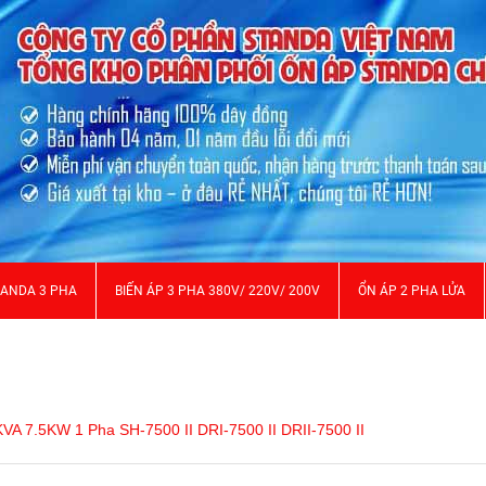
TANDA 3 PHA
BIẾN ÁP 3 PHA 380V/ 220V/ 200V
ỔN ÁP 2 PHA LỬA
KVA 7.5KW 1 Pha SH-7500 II DRI-7500 II DRII-7500 II