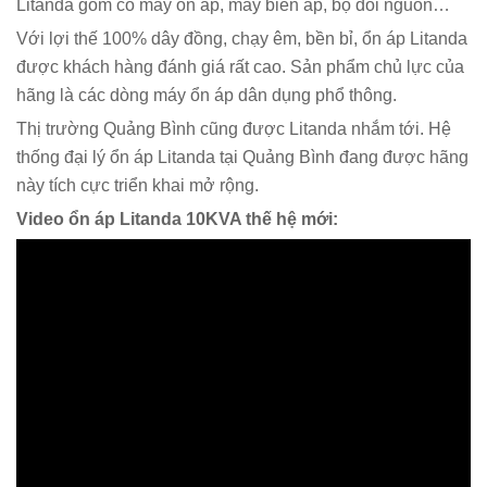
Litanda gồm có máy ổn áp, máy biến áp, bộ đổi nguồn…
Với lợi thế 100% dây đồng, chạy êm, bền bỉ, ổn áp Litanda
được khách hàng đánh giá rất cao. Sản phẩm chủ lực của
hãng là các dòng máy ổn áp dân dụng phổ thông.
Thị trường Quảng Bình cũng được Litanda nhắm tới. Hệ
thống đại lý ổn áp Litanda tại Quảng Bình đang được hãng
này tích cực triển khai mở rộng.
Video ổn áp Litanda 10KVA thế hệ mới: