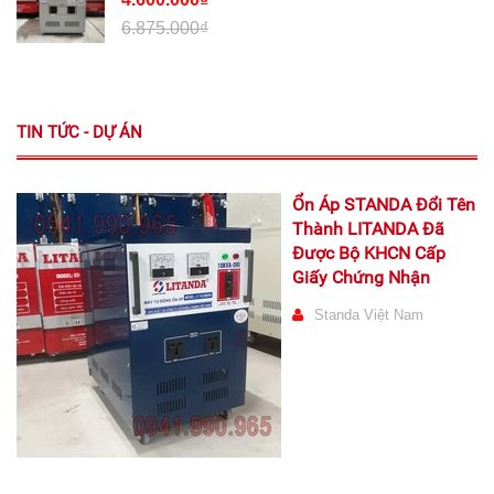
6.875.000₫
TIN TỨC - DỰ ÁN
Ổn Áp STANDA Đổi Tên
Thành LITANDA Đã
Được Bộ KHCN Cấp
Giấy Chứng Nhận
Standa Việt Nam