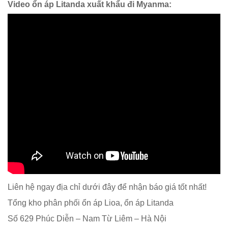
Video ổn áp Litanda xuất khẩu đi Myanma:
Liên hệ ngay địa chỉ dưới đây để nhận báo giá tốt nhất!
Tổng kho phân phối ổn áp Lioa, ổn áp Litanda
Số 629 Phúc Diễn – Nam Từ Liêm – Hà Nội