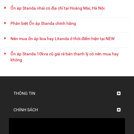
Ổn áp Standa nhái có địa chỉ tại Hoàng Mai, Hà Nội.
Phân biệt Ổn áp Standa chính hãng
Nên mua ổn áp lioa hay Litanda ở thời điểm hiện tại NEW
Ổn áp Standa 10kva cũ giá rẻ bán thanh lý có nên mua hay
không
THÔNG TIN
CHÍNH SÁCH