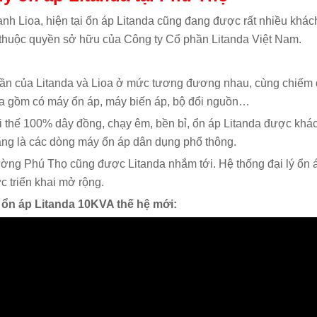
nh Lioa, hiện tại ổn áp Litanda cũng đang được rất nhiều khác
thuộc quyền sở hữu của Công ty Cổ phần Litanda Việt Nam.
ần của Litanda và Lioa ở mức tương đương nhau, cùng chiếm 
da gồm có máy ổn áp, máy biến áp, bộ đổi nguồn…
i thế 100% dây đồng, chạy êm, bền bỉ, ổn áp Litanda được khá
ng là các dòng máy ổn áp dân dụng phổ thông.
ường Phú Thọ cũng được Litanda nhắm tới. Hệ thống đại lý ổn
ực triển khai mở rộng.
 ổn áp Litanda 10KVA thế hệ mới: