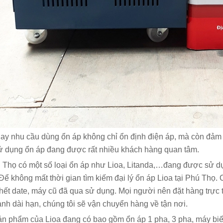
ay nhu cầu dùng ổn áp không chỉ ổn định điện áp, mà còn đảm bả
ử dụng ổn áp đang được rất nhiều khách hàng quan tâm.
Thọ có một số loại ổn áp như Lioa, Litanda,…đang được sử dụng
Để không mất thời gian tìm kiếm đại lý ổn áp Lioa tại Phú Thọ. 
hết date, máy cũ đã qua sử dụng. Mọi người nên đặt hàng trực 
nh dài hạn, chúng tôi sẽ vận chuyển hàng về tận nơi.
n phẩm của Lioa đang có bao gồm ổn áp 1 pha, 3 pha, máy biến