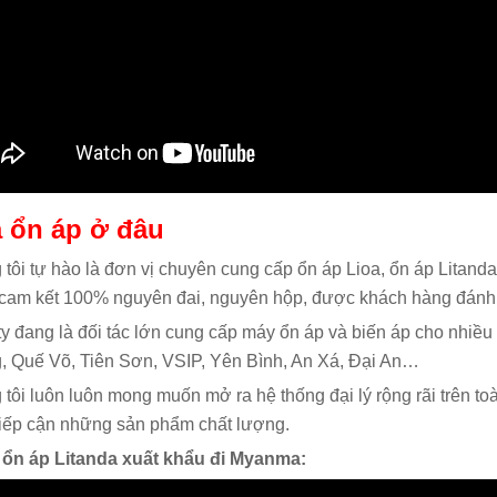
 ổn áp ở đâu
tôi tự hào là đơn vị chuyên cung cấp ổn áp Lioa, ổn áp Litand
am kết 100% nguyên đai, nguyên hộp, được khách hàng đánh gi
y đang là đối tác lớn cung cấp máy ổn áp và biến áp cho nhiều
, Quế Võ, Tiên Sơn, VSIP, Yên Bình, An Xá, Đại An…
tôi luôn luôn mong muốn mở ra hệ thống đại lý rộng rãi trên t
tiếp cận những sản phẩm chất lượng.
 ổn áp Litanda xuất khẩu đi Myanma: