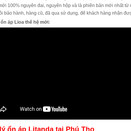
ới 100% nguyên đai, nguyên hộp và là phiên bản mới nhất từ 
rôi bảo hành, hàng cũ, đã qua sử dụng, để khách hàng nhận được
 ổn áp Lioa thế hệ mới:
 lý ổn áp Litanda tại Phú Thọ