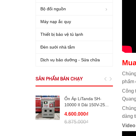
Bộ đổi nguồn
Máy nạp ắc quy
Thiết bị bảo vệ tủ lạnh
Đèn sưởi nhà tắm
Dịch vụ bảo dưỡng - Sửa chữa
Mua
Chúng 
SẢN PHẨM BÁN CHẠY
phẩm c
Công t
Ổn Áp LiTanda SH-
Quang
10000 II Dải 150V-25...
Chúng 
4.600.000₫
dàng 
6.875.000₫
Video