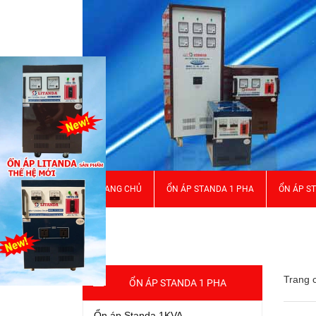
TRANG CHỦ
ỔN ÁP STANDA 1 PHA
ỔN ÁP S
GIỚI THIỆU
Trang 
ỔN ÁP STANDA 1 PHA
Ổn áp Standa 1KVA