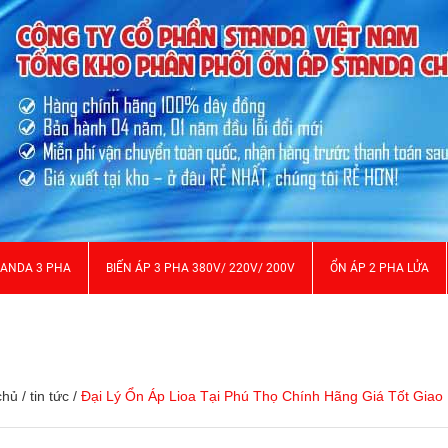
TANDA 3 PHA
BIẾN ÁP 3 PHA 380V/ 220V/ 200V
ỔN ÁP 2 PHA LỬA
chủ
/
tin tức
/
Đại Lý Ổn Áp Lioa Tại Phú Thọ Chính Hãng Giá Tốt Giao