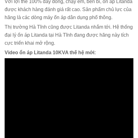
Với lợi thế 100% dây đồng, chạy êm, bền bỉ, ổn áp Litanda
được khách hàng đánh giá rất cao. Sản phẩm chủ lực của
hãng là các dòng máy ổn áp dân dụng phổ thông.
Thị trường Hà Tĩnh cũng được Litanda nhắm tới. Hệ thống
đại lý ổn áp Litanda tại Hà Tĩnh đang được hãng này tích
cực triển khai mở rộng.
Video ổn áp Litanda 10KVA thế hệ mới: