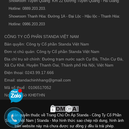
Showroom Tuyên Quang: Km 22 Đường Tuyên Quang - Hà Giang:
Hotline: 0889.203.203.
Showroom Thanh Hóa: Đường 1A - Đại Lộc - Hậu lộc - Thanh Hóa:
Hotline: 0986.203.203
CÔNG TY CỔ PHẦN STANDA VIỆT NAM
Bản quyền: Công ty Cổ phần Standa Việt Nam
Đơn vị chủ quản: Công ty Cổ phần Standa Việt Nam
Địa chỉ trụ sở chính: Đường trạm nước sạch Cự Đà, Thôn Cự Đà,
Xã Cự Khê, Huyện Thanh Oai, Thành phố Hà Nội, Việt Nam
Điện thoại: 0243.99.17.666
Email: standachinhhang@gmail.com
Mã số thuế : 0106517052
Nơi cấp : Sở KHĐTHN
© Bản quyền thuộc về Trang Chủ Ổn Áp Standa - Công Ty Cổ Phần
Standa Việt Nam | Standa - Mọi hình thức sao chép nội dung, hình ảnh
trên website này mà chưa được sự đồng ý đều là trái phép.