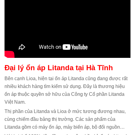
Đại lý ổn áp Litanda tại Hà Tĩnh
Bên cạnh Lioa, hiện tại ổn áp Litanda cũng đang được rất
nhiều khách hàng tìm kiếm sử dụng. Đây là thương hiệu
ổn áp thuộc quyền sở hữu của Công ty Cổ phần Litanda
Việt Nam.
Thị phần của Litanda và Lioa ở mức tương đương nhau,
cùng chiếm đầu bảng thị trường. Các sản phẩm của
Litanda gồm có máy ổn áp, máy biến áp, bộ đổi nguồn…