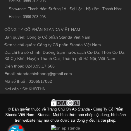
Hotline: 0889.203.203.
Showroom Thanh Hóa: Đường 1A - Đại Lộc - Hậu lộc - Thanh Hóa:
Hotline: 0986.203.203
CÔNG TY CỔ PHẦN STANDA VIỆT NAM
Bản quyền: Công ty Cổ phần Standa Việt Nam
Đơn vị chủ quản: Công ty Cổ phần Standa Việt Nam
Địa chỉ trụ sở chính: Đường trạm nước sạch Cự Đà, Thôn Cự Đà,
Xã Cự Khê, Huyện Thanh Oai, Thành phố Hà Nội, Việt Nam
Điện thoại: 0243.99.17.666
Email: standachinhhang@gmail.com
Mã số thuế : 0106517052
Nơi cấp : Sở KHĐTHN
© Bản quyền thuộc về Trang Chủ Ổn Áp Standa - Công Ty Cổ Phần
Standa Việt Nam | Standa - Mọi hình thức sao chép nội dung, hình ảnh
trên website này mà chưa được sự đồng ý đều là trái phép.