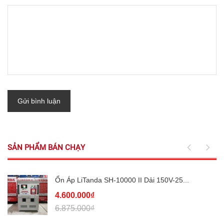
Gửi bình luận
SẢN PHẨM BÁN CHẠY
Ổn Áp LiTanda SH-10000 II Dải 150V-25...
4.600.000₫
6.875.000₫