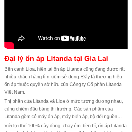
Đại lý ổn áp Litanda tại Gia Lai
Bên cạnh Lioa, hiện tại ổn áp Litanda cũng đang được rất
nhiều khách hàng tìm kiếm sử dụng. Đây là thương hiệu
ổn áp thuộc quyền sở hữu của Công ty Cổ phần Litanda
Việt Nam.
Thị phần của Litanda và Lioa ở mức tương đương nhau,
cùng chiếm đầu bảng thị trường. Các sản phẩm của
Litanda gồm có máy ổn áp, máy biến áp, bộ đổi nguồn…
Với lợi thế 100% dây đồng, chạy êm, bền bỉ, ổn áp Litanda