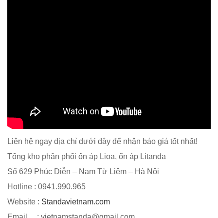
Liên hệ ngay địa chỉ dưới đây để nhận báo giá tốt nhất!
Tổng kho phân phối ổn áp Lioa, ổn áp Litanda
Số 629 Phúc Diễn – Nam Từ Liêm – Hà Nội
Hotline : 0941.990.965
Website :
Standavietnam.com
Email : vietnamstanda@gmail.com