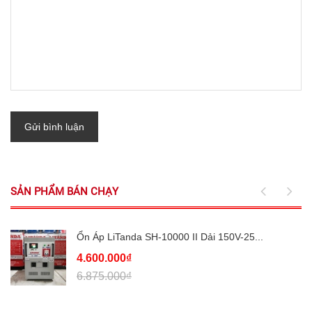
Gửi bình luận
SẢN PHẨM BÁN CHẠY
Ổn Áp LiTanda SH-10000 II Dải 150V-25...
4.600.000₫
6.875.000₫