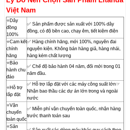
Việt Nam
⭐️Dây
✅ Sản phẩm được sản xuất với 100% dây
đồng
đồng, có độ bền cao, chạy êm, tiết kiệm điện
100%
⭐️Cam kết
✅ Hàng chính hãng, mới 100%, nguyên đai
chính
nguyên kiện. Không bán hàng giả, hàng nhái,
hãng
hàng kém chất lượng
⭐️Bảo
✅ Chế độ bảo hành 04 năm, đổi mới trong 01
hành chu
năm đầu.
đáo
✅ Hỗ trợ lắp đặt với các máy công suất lớn☞
⭐️Hỗ trợ
Nhận bao thầu các dự án lớn trong và ngoài
lắp đặt
nước
⭐️Vận
✅ Miễn phí vận chuyển toàn quốc, nhận hàng
chuyển
trước thanh toán sau
toàn quốc
⭐️Sản
✅ Sản xuất các dòng máy khác quy cách theo