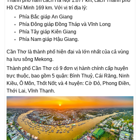
Thành phố nằm cách Hà Nội 1.877 km, cách Thành phố
Hồ Chí Minh 169 km. Với vị trí địa lý:
Phía Bắc giáp An Giang
Phía Đông giáp Đồng Tháp và Vĩnh Long
Phía Tây giáp Kiên Giang
Phía Nam giáp Hậu Giang.
Cần Thơ là thành phố hiện đại và lớn nhất của cả vùng
hạ lưu sông Mekong.
Thành phố Cần Thơ có 9 đơn vị hành chính cấp huyện
trực thuộc, bao gồm 5 quận: Bình Thuỷ, Cái Răng, Ninh
Kiều, Ô Môn, Thốt Nốt; và 4 huyện: Cờ Đỏ, Phong Điền,
Thới Lai, Vĩnh Thạnh.