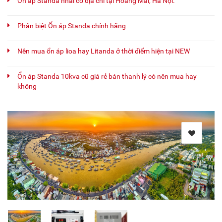
Ổn áp Standa nhái có địa chỉ tại Hoàng Mai, Hà Nội.
Phân biệt Ổn áp Standa chính hãng
Nên mua ổn áp lioa hay Litanda ở thời điểm hiện tại NEW
Ổn áp Standa 10kva cũ giá rẻ bán thanh lý có nên mua hay
không