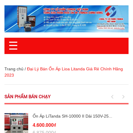
☰
Trang chủ
/
Đại Lý Bán Ổn Áp Lioa Litanda Giá Rẻ Chính Hãng
2023
SẢN PHẨM BÁN CHẠY
Ổn Áp LiTanda SH-10000 II Dải 150V-25...
4.600.000₫
6.875.000₫