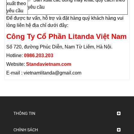
xuất theo
yêu cầu
yêu cầu
Để được tư vấn, hỗ trợ và đặt hàng quý khách hàng vui
lòng liên hệ địa chỉ dưới đây:
Công Ty Cổ Phần Litanda Việt Nam
Số 720, đường Phúc Diễn, Nam Từ Liêm, Hà Nội.
Hotline:
0986.203.203
Website:
S
tandavietnam.com
E-mail : vietnamlitanda@gmail.com
THÔNG TIN
CHÍNH SÁCH