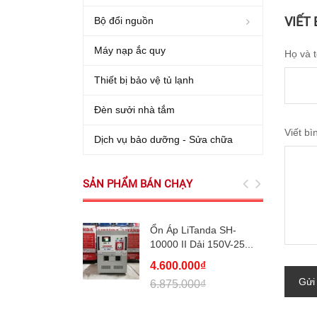
VIẾT
Bộ đổi nguồn
Máy nạp ắc quy
Họ và 
Thiết bị bảo vệ tủ lạnh
Đèn sưởi nhà tắm
Viết bì
Dịch vụ bảo dưỡng - Sửa chữa
SẢN PHẨM BÁN CHẠY
Ổn Áp LiTanda SH-
10000 II Dải 150V-25...
4.600.000₫
Gửi
6.875.000₫