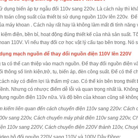
ử dụng biến áp tự ngẫu đổi 110v sang 220v. Là cách này thì khá 
nh toán công suất của thiết bị sử dụng nguồn 110v lên 220v. 
ủa máy khoan . Cách này rất hay là không làm mất đi tính năng 
t kiệm điện, bền bỉ, hoạt động đúng thiết kế của nhà sản suất. T
oan 110V. Vì nếu thay đổi cơ học vật lý cấu tạo bên trong. Nó s
 dụng mạch nguồn để thay đổi nguồn điện 110V lên 220V
ta có thể can thiệp vào mạch nguồn. Để thay đổi nguồn điện và
ổi thông số linh kiện,trở, tụ, biến áp, đèn công suất. Để có thể
ách này có điểm lợi là thẩm mỹ cao. Có thể kín bên trong thiết
ềnh. Nhưng có nhược điểm dễ lỗi và quan trọng nhất là. Không
dụng nguồn điện 110v nữa. Và độ bền của khoan cũng sẽ khôn
m kiếm liên quan đến cách chuyển điện 110v sang 220v: Cách
00v sang 220v, Cách chuyển máy phát điện 110v sang 220v, C
iện 110v sang 220V, Cách chuyển điện 220V thành 110v, Chuyể
ideo bộ đổi nguồn 220V sang 110V và 100V Dây Đồng: