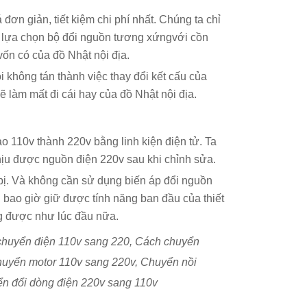
đơn giản, tiết kiệm chi phí nhất. Chúng ta chỉ
Để lựa chọn bộ đổi nguồn tương xứngvới cồn
vốn có của đồ Nhật nội địa.
ôi không tán thành việc thay đổi kết cấu của
ẽ làm mất đi cái hay của đồ Nhật nội địa.
o 110v thành 220v bằng linh kiện điện tử. Ta
 chịu được nguồn điện 220v sau khi chỉnh sửa.
 bị. Và không cần sử dụng biến áp đổi nguồn
 bao giờ giữ được tính năng ban đầu của thiết
g được như lúc đầu nữa.
 chuyển điện 110v sang 220, Cách chuyển
huyển motor 110v sang 220v, Chuyển nồi
n đổi dòng điện 220v sang 110v