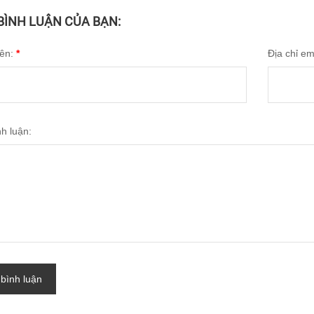
 BÌNH LUẬN CỦA BẠN:
tên:
*
Địa chỉ em
nh luận:
 bình luận