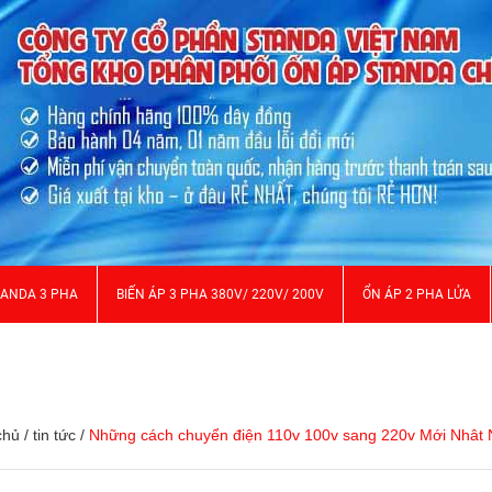
TANDA 3 PHA
BIẾN ÁP 3 PHA 380V/ 220V/ 200V
ỔN ÁP 2 PHA LỬA
chủ
/
tin tức
/
Những cách chuyển điện 110v 100v sang 220v Mới Nhât