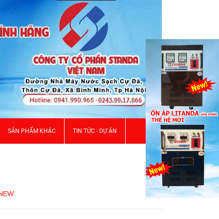
SẢN PHẨM KHÁC
TIN TỨC - DỰ ÁN
 NEW