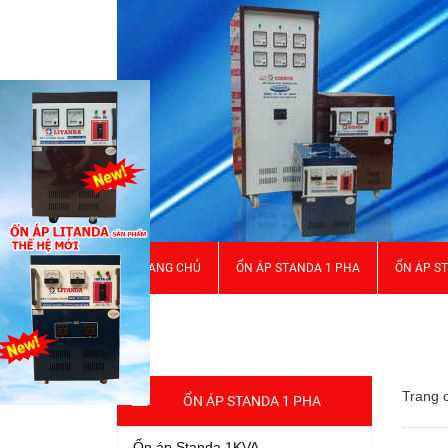
TRANG CHỦ
ỔN ÁP STANDA 1 PHA
ỔN ÁP S
GIỚI THIỆU
Trang 
ỔN ÁP STANDA 1 PHA
Ổn áp Standa 1KVA