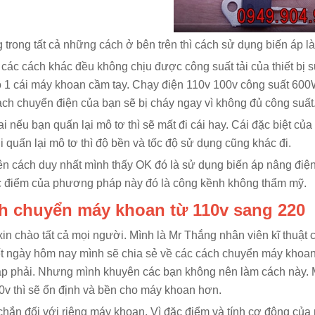
trong tất cả những cách ở bên trên thì cách sử dụng biến áp là
 các cách khác đều không chịu được công suất tải của thiết bị 
 1 cái máy khoan cầm tay. Chạy điện 110v 100v công suất 60
ch chuyển điện của bạn sẽ bị cháy ngay vì không đủ công suất
i nếu bạn quấn lại mô tơ thì sẽ mất đi cái hay. Cái đặc biệt củ
i quấn lại mô tơ thì độ bền và tốc độ sử dụng cũng khác đi.
n cách duy nhất mình thấy OK đó là sử dụng biến áp nâng điện
 điểm của phương pháp này đó là công kềnh không thẩm mỹ.
h chuyển máy khoan từ 110v sang 220
in chào tất cả mọi người. Mình là Mr Thắng nhân viên kĩ thuật 
ết ngày hôm nay mình sẽ chia sẻ về các cách chuyển máy khoa
p phải. Nhưng mình khuyên các bạn không nên làm cách này. 
0v thì sẽ ổn định và bền cho máy khoan hơn.
hắn đối với riêng máy khoan. Vì đặc điểm và tính cơ động của 