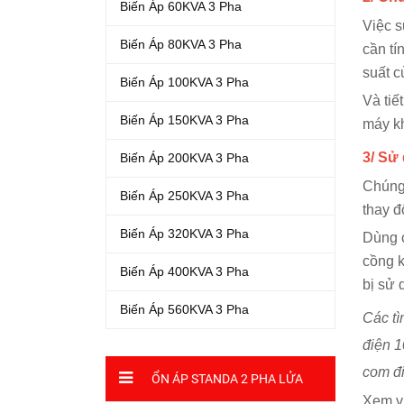
Biến Áp 60KVA 3 Pha
Việc s
Biến Áp 80KVA 3 Pha
cần tí
suất c
Biến Áp 100KVA 3 Pha
Và tiế
Biến Áp 150KVA 3 Pha
máy kh
3/ Sử
Biến Áp 200KVA 3 Pha
Chúng 
Biến Áp 250KVA 3 Pha
thay đ
Biến Áp 320KVA 3 Pha
Dùng c
cồng k
Biến Áp 400KVA 3 Pha
bị sử 
Biến Áp 560KVA 3 Pha
Các tì
điện 1
com đ
ỔN ÁP STANDA 2 PHA LỬA
Xem v