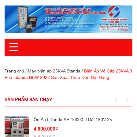
☰
Trang chủ
/
Máy biến áp 25KVA Standa
/
Biến Áp Vô Cấp 25KVA 3
Pha Litanda NEW 2022 Sản Xuất Theo Đơn Đặt Hàng
SẢN PHẨM BÁN CHẠY
Ổn Áp LiTanda SH-10000 II Dải 150V-25...
4.600.000₫
6.875.000₫