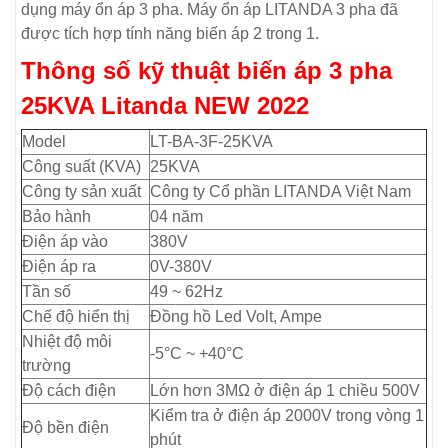
dụng máy ổn áp 3 pha. Máy ổn áp LITANDA 3 pha đã
được tích hợp tính năng biến áp 2 trong 1.
Thông số kỹ thuật biến áp 3 pha
25KVA Litanda NEW 2022
Model
LT-BA-3F-25KVA
Công suất (KVA)
25KVA
Công ty sản xuất
Công ty Cổ phần LITANDA Việt Nam
Bảo hành
04 năm
Điện áp vào
380V
Điện áp ra
0V-380V
Tần số
49 ~ 62Hz
Chế độ hiển thị
Đồng hồ Led Volt, Ampe
Nhiệt độ môi
-5°C ~ +40°C
trường
Độ cách điện
Lớn hơn 3MΩ ở điện áp 1 chiều 500V
Kiểm tra ở điện áp 2000V trong vòng 1
Độ bền điện
phút