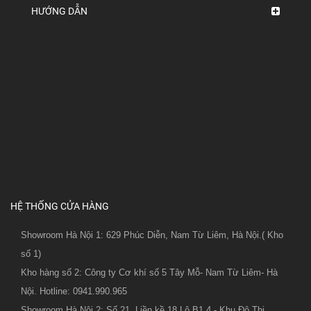
HƯỚNG DẪN
HỆ THỐNG CỬA HÀNG
Showroom Hà Nội 1: 629 Phúc Diễn, Nam Từ Liêm, Hà Nội.( Kho
số 1)
Kho hàng số 2: Công ty Cơ khí số 5 Tây Mỗ- Nam Từ Liêm- Hà
Nội. Hotline: 0941.990.965
Showroom Hà Nội 2: Số 21, Liền kề 18 Lô B1.4 - Khu Đô Thị