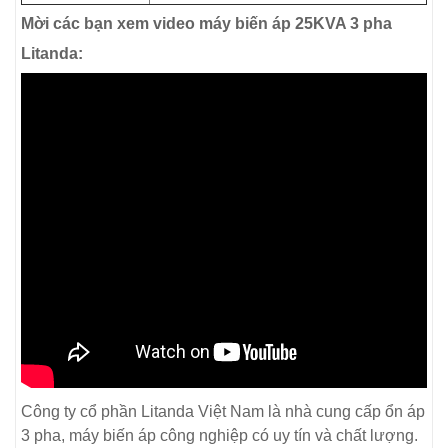
Mời các bạn xem video máy biến áp 25KVA 3 pha
Litanda:
Công ty cổ phần Litanda Việt Nam là nhà cung cấp ổn áp
3 pha, máy biến áp công nghiệp có uy tín và chất lượng.