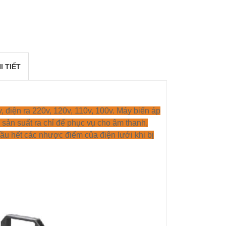
I TIẾT
v, điện ra 220v, 120v, 110v, 100v. Máy biến áp
c sản suất ra chỉ để phục vụ cho âm thanh,
ầu hết các nhược điểm của điện lưới khi bị