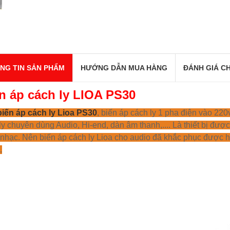
NG TIN SẢN PHẨM
HƯỚNG DẪN MUA HÀNG
ĐÁNH GIÁ CH
n áp cách ly LIOA PS30
biến áp cách ly Lioa PS30
, biến áp cách ly 1 pha điện vào 220
ly chuyên dùng Audio, Hi-end, dàn âm thanh,.... Là thiết bị đượ
nhạc. Nên biến áp cách ly Lioa cho audio đã khắc phục được h
.