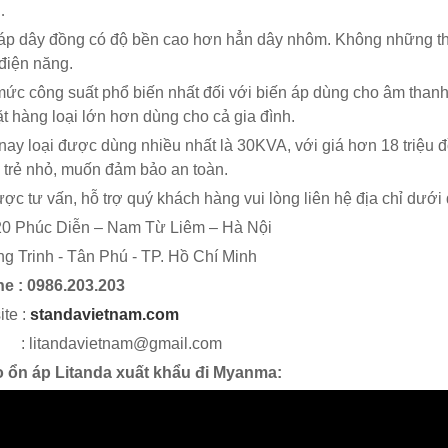
…
áp dây đồng có độ bền cao hơn hẳn dây nhôm. Không những thế, 
điện năng.
ức công suất phổ biến nhất đối với biến áp dùng cho âm than
ặt hàng loại lớn hơn dùng cho cả gia đình.
nay loại được dùng nhiều nhất là 30KVA, với giá hơn 18 triệu 
 trẻ nhỏ, muốn đảm bảo an toàn.
ợc tư vấn, hỗ trợ quý khách hàng vui lòng liên hệ địa chỉ dưới 
0 Phúc Diễn – Nam Từ Liêm – Hà Nội
g Trinh - Tân Phú - TP. Hồ Chí Minh
ne : 0986.203.203
te :
standavietnam.com
l : litandavietnam@gmail.com
o ổn áp Litanda xuất khẩu đi Myanma: