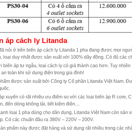
n áp cách ly Litanda
ã nói ở trên biến áp cách ly Litanda 1 pha đang được mọi ngườ
, loại duy nhất được sản xuất với 100% dây đồng. Có đủ các c
i biến áp tự ngẫu, loại cách ly có giá thành cao hơn. Tuy nhiê
ự an toàn khi sử dụng điện trong gia đình!
hẩm được sản xuất bởi Công ty Cổ phần Litanda Việt Nam. Được 
quốc.
áp xuyến có rất nhiều ưu điểm so với các loại biến áp R core, 
n, đến dòng không tải, tiết kiệm điện…
ạnh loại 1 pha dùng cho dân dụng, Litanda Việt Nam còn sản x
p. Có các chuẩn đầu ra 380V – 220V – 200V.
ản phẩm này được đặt hàng và sử dụng rất nhiều trong các nhà