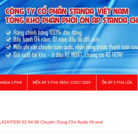
TANDA 3 PHA
BIẾN ÁP 3 PHA 380V/ 220V/ 200V
ỔN ÁP 2 PHA LỬA
 LIOA PS30 02 04 06 Chuyên Dùng Cho Audio Hi-end