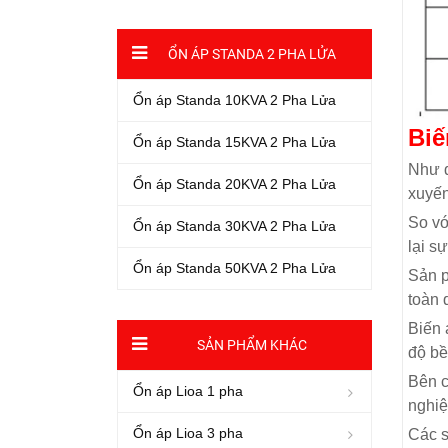
ỔN ÁP STANDA 2 PHA LỬA
Ổn áp Standa 10KVA 2 Pha Lửa
Biế
Ổn áp Standa 15KVA 2 Pha Lửa
Như đ
Ổn áp Standa 20KVA 2 Pha Lửa
xuyến
So vớ
Ổn áp Standa 30KVA 2 Pha Lửa
lại s
Ổn áp Standa 50KVA 2 Pha Lửa
Sản p
toàn 
Biến 
SẢN PHẨM KHÁC
độ bề
Bên c
Ổn áp Lioa 1 pha
nghiệ
Ổn áp Lioa 3 pha
Các s