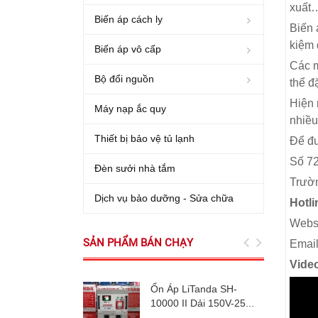
xuất
Biến áp cách ly
Biến 
kiệm 
Biến áp vô cấp
Các m
Bộ đổi nguồn
thể đ
Hiện 
Máy nạp ắc quy
nhiều
Thiết bị bảo vệ tủ lạnh
Để đư
Số 72
Đèn sưởi nhà tắm
Trườn
Dịch vụ bảo dưỡng - Sửa chữa
Hotli
Websi
SẢN PHẨM BÁN CHẠY
Emai
Vide
Ổn Áp LiTanda SH-
10000 II Dải 150V-25...