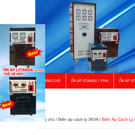
TRANG CHỦ
ỔN ÁP STANDA 1 PHA
ỔN ÁP S
GIỚI THIỆU
Trang chủ
/
Biến áp cách ly 3KVA
/
Biến Áp Cách Ly