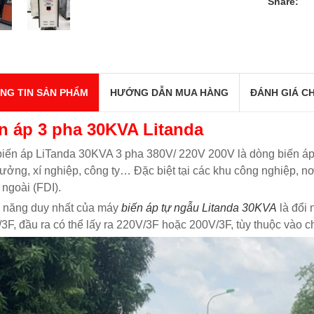
Share:
NG TIN SẢN PHẨM
HƯỚNG DẪN MUA HÀNG
ĐÁNH GIÁ CH
n áp 3 pha 30KVA Litanda
iến áp LiTanda 30KVA 3 pha 380V/ 220V 200V là dòng biến áp
ưởng, xí nghiệp, công ty… Đặc biệt tại các khu công nghiệp, nơ
ngoài (FDI).
 năng duy nhất của máy
biến áp tự ngẫu Litanda 30KVA
là đổi 
3F, đầu ra có thể lấy ra 220V/3F hoặc 200V/3F, tùy thuộc vào ch