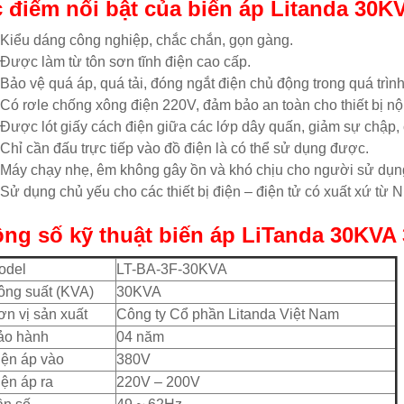
 điểm nổi bật của
biến áp Litanda
30KV
Kiểu dáng công nghiệp, chắc chắn, gọn gàng.
Được làm từ tôn sơn tĩnh điện cao cấp.
Bảo vệ quá áp, quá tải, đóng ngắt điện chủ động trong quá trình
Có rơle chống xông điện 220V, đảm bảo an toàn cho thiết bị nội
Được lót giấy cách điện giữa các lớp dây quấn, giảm sự chập, 
Chỉ cần đấu trực tiếp vào đồ điện là có thể sử dụng được.
Máy chạy nhẹ, êm không gây ồn và khó chịu cho người sử dụn
Sử dụng chủ yếu cho các thiết bị điện – điện tử có xuất xứ từ
ng số kỹ thuật biến áp LiTanda 30KVA 
odel
LT-BA-3F-30KVA
ng suất (KVA)
30KVA
n vị sản xuất
Công ty Cổ phần Litanda Việt Nam
o hành
04 năm
ện áp vào
380V
ện áp ra
220V – 200V