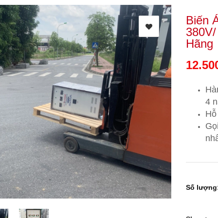
Biến 
380V/
Hãng
12.50
Hà
4 
Hỗ 
Gọ
nhấ
Số lượng