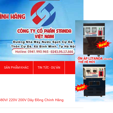
SẢN PHẨM KHÁC
TIN TỨC - DỰ ÁN
380V/ 220V 200V Dây Đồng Chính Hãng