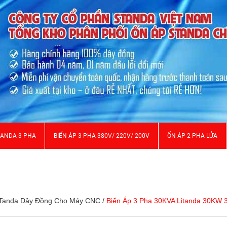
TANDA 3 PHA
BIẾN ÁP 3 PHA 380V/ 220V/ 200V
ỔN ÁP 2 PHA LỬA
LiTanda Dây Đồng Cho Máy CNC
/
Biến Áp 3 Pha 30KVA Litanda 30KW 