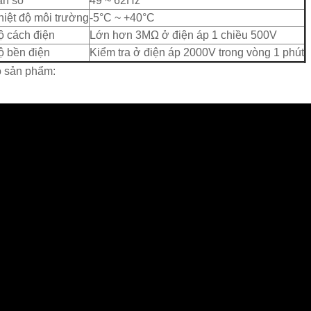
n số
49 ~ 62Hz
iệt độ môi trường
-5°C ~ +40°C
 cách điện
Lớn hơn 3MΩ ở điện áp 1 chiều 500V
 bền điện
Kiểm tra ở điện áp 2000V trong vòng 1 phút
 sản phẩm: