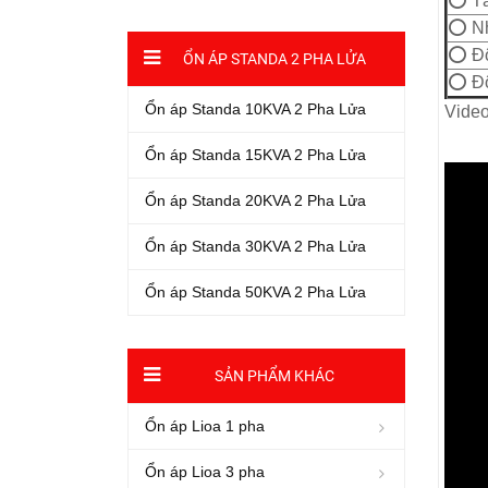
⭕ Tầ
⭕ Nh
⭕ Độ
ỔN ÁP STANDA 2 PHA LỬA
⭕ Độ
Ổn áp Standa 10KVA 2 Pha Lửa
Video
Ổn áp Standa 15KVA 2 Pha Lửa
Ổn áp Standa 20KVA 2 Pha Lửa
Ổn áp Standa 30KVA 2 Pha Lửa
Ổn áp Standa 50KVA 2 Pha Lửa
SẢN PHẨM KHÁC
Ổn áp Lioa 1 pha
Ổn áp Lioa 3 pha