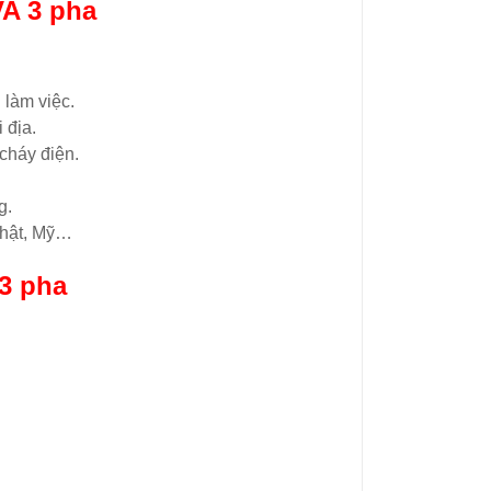
A 3 pha
 làm việc.
 địa.
cháy điện.
g.
 Nhật, Mỹ…
3 pha