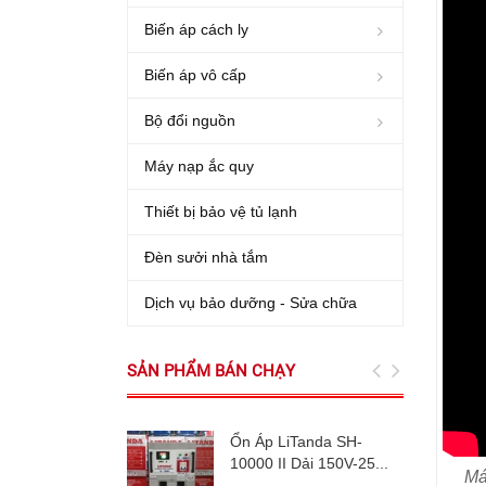
Biến áp cách ly
Biến áp vô cấp
Bộ đổi nguồn
Máy nạp ắc quy
Thiết bị bảo vệ tủ lạnh
Đèn sưởi nhà tắm
Dịch vụ bảo dưỡng - Sửa chữa
SẢN PHẨM BÁN CHẠY
Ổn Áp LiTanda SH-
10000 II Dải 150V-25...
Má