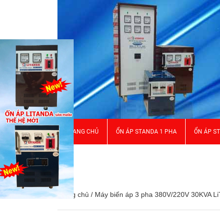
TRANG CHỦ
ỔN ÁP STANDA 1 PHA
ỔN ÁP S
GIỚI THIỆU
Trang chủ
/
Máy biến áp 3 pha 380V/220V 30KVA 