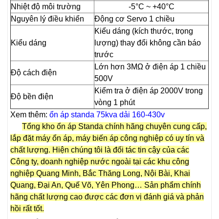
Nhiệt độ môi trường
-5°C ~ +40°C
Nguyên lý điều khiển
Động cơ Servo 1 chiều
Kiểu dáng (kích thước, trọng
Kiểu dáng
lượng) thay đổi không cần báo
trước
Lớn hơn 3MΩ ở điện áp 1 chiều
Độ cách điện
500V
Kiểm tra ở điện áp 2000V trong
Độ bền điện
vòng 1 phút
Xem thêm:
ổn áp standa 75kva dải 160-430v
Tổng kho ổn áp Standa chính hãng chuyên cung cấp,
lắp đặt máy ổn áp, máy biến áp công nghiệp có uy tín và
chất lượng. Hiện chúng tôi là đối tác tin cậy của các
Công ty, doanh nghiệp nước ngoài tại các khu công
nghiệp Quang Minh, Bắc Thăng Long, Nội Bài, Khai
Quang, Đại An, Quế Võ, Yên Phong… Sản phẩm chính
hãng chất lượng cao được các đơn vị đánh giá và phản
hồi rất tốt.