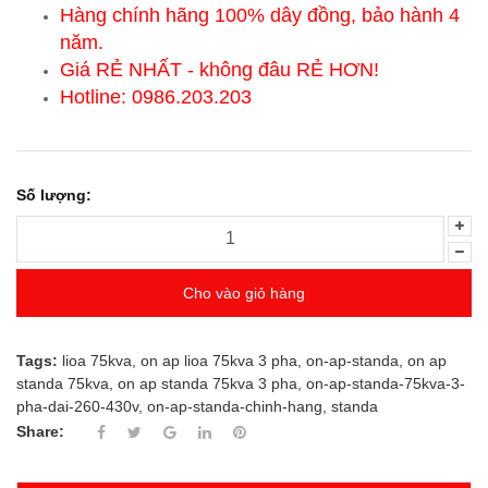
Hàng chính hãng 100% dây đồng, bảo hành 4
năm.
Giá RẺ NHẤT - không đâu RẺ HƠN!
Hotline: 0986.203.203
Số lượng:
Cho vào giỏ hàng
Tags:
lioa 75kva
,
on ap lioa 75kva 3 pha
,
on-ap-standa
,
on ap
standa 75kva
,
on ap standa 75kva 3 pha
,
on-ap-standa-75kva-3-
pha-dai-260-430v
,
on-ap-standa-chinh-hang
,
standa
Share: