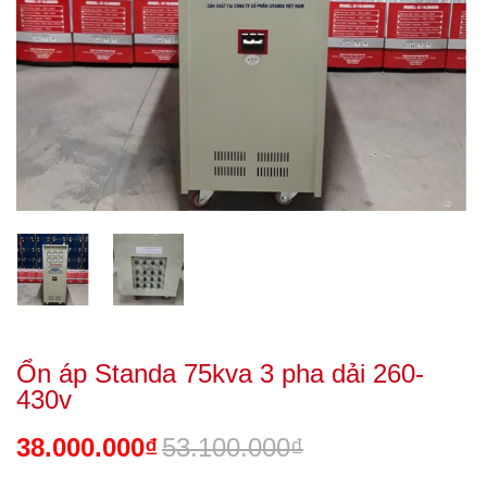
Ổn áp Standa 75kva 3 pha dải 260-
430v
38.000.000₫
53.100.000₫