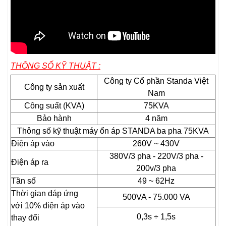
THÔNG SỐ KỸ THUẬT :
Công ty Cổ phần Standa Việt
Công ty sản xuất
Nam
Công suất (KVA)
75KVA
Bảo hành
4 năm
Thông số kỹ thuật máy ổn áp STANDA ba pha 75KVA
Điện áp vào
260V ~ 430V
380V/3 pha - 220V/3 pha -
Điện áp ra
200v/3 pha
Tần số
49 ~ 62Hz
Thời gian đáp ứng
500VA - 75.000 VA
với 10% điện áp vào
0,3s ÷ 1,5s
thay đổi