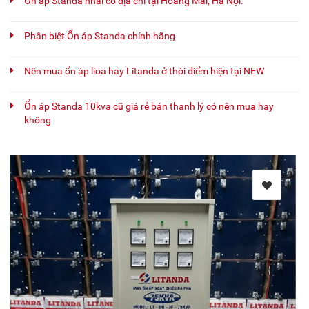
Ổn áp Standa nhái có địa chỉ tại Hoàng Mai, Hà Nội.
Phân biệt Ổn áp Standa chính hãng
Nên mua ổn áp lioa hay Litanda ở thời điểm hiện tại NEW
Ổn áp Standa 10kva cũ giá rẻ bán thanh lý có nên mua hay
không