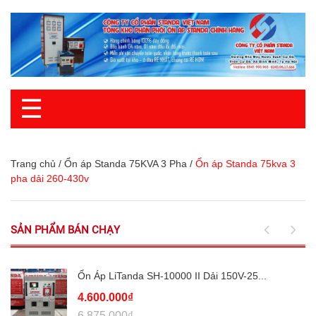
☰
Trang chủ
/
Ổn áp Standa 75KVA 3 Pha
/
Ổn áp Standa 75kva 3
pha dải 260-430v
SẢN PHẨM BÁN CHẠY
Ổn Áp LiTanda SH-10000 II Dải 150V-25...
4.600.000₫
6.875.000₫