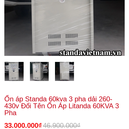
Ổn áp Standa 60kva 3 pha dải 260-
430v Đổi Tên Ổn Áp Litanda 60KVA 3
Pha
33.000.000₫
46.900.000₫