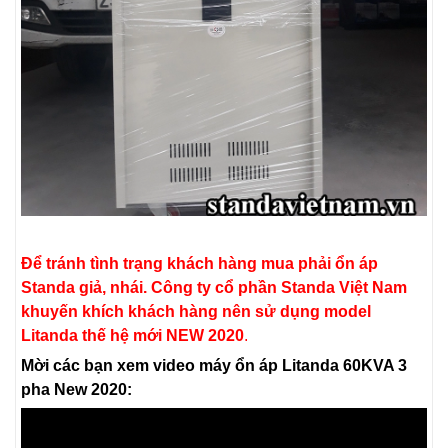
Để tránh tình trạng khách hàng mua phải ổn áp
Standa giả, nhái. Công ty cổ phần Standa Việt Nam
khuyến khích khách hàng nên sử dụng model
Litanda thế hệ mới NEW 2020
.
Mời các bạn xem video máy ổn áp Litanda 60KVA 3
pha New 2020: