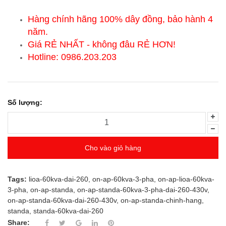
Hàng chính hãng 100% dây đồng, bảo hành 4
năm.
Giá RẺ NHẤT - không đâu RẺ HƠN!
Hotline: 0986.203.203
Số lượng:
Cho vào giỏ hàng
Tags:
lioa-60kva-dai-260
,
on-ap-60kva-3-pha
,
on-ap-lioa-60kva-
3-pha
,
on-ap-standa
,
on-ap-standa-60kva-3-pha-dai-260-430v
,
on-ap-standa-60kva-dai-260-430v
,
on-ap-standa-chinh-hang
,
standa
,
standa-60kva-dai-260
Share: