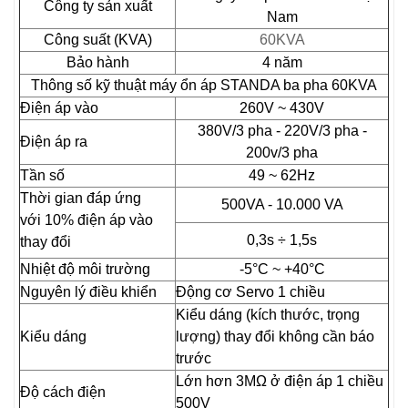
Công ty sản xuất
Nam
Công suất (KVA)
60KVA
Bảo hành
4 năm
Thông số kỹ thuật máy ổn áp STANDA ba pha 60KVA
Điện áp vào
260V ~ 430V
380V/3 pha - 220V/3 pha -
Điện áp ra
200v/3 pha
Tần số
49 ~ 62Hz
Thời gian đáp ứng
500VA - 10.000 VA
với 10% điện áp vào
0,3s ÷ 1,5s
thay đổi
Nhiệt độ môi trường
-5°C ~ +40°C
Nguyên lý điều khiển
Động cơ Servo 1 chiều
Kiểu dáng (kích thước, trọng
Kiểu dáng
lượng) thay đổi không cần báo
trước
Lớn hơn 3MΩ ở điện áp 1 chiều
Độ cách điện
500V