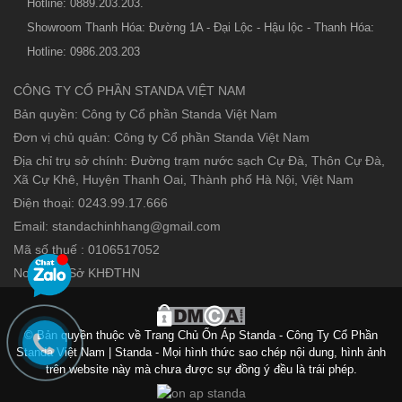
Hotline: 0889.203.203.
Showroom Thanh Hóa: Đường 1A - Đại Lộc - Hậu lộc - Thanh Hóa:
Hotline: 0986.203.203
CÔNG TY CỔ PHẦN STANDA VIỆT NAM
Bản quyền: Công ty Cổ phần Standa Việt Nam
Đơn vị chủ quản: Công ty Cổ phần Standa Việt Nam
Địa chỉ trụ sở chính: Đường trạm nước sạch Cự Đà, Thôn Cự Đà,
Xã Cự Khê, Huyện Thanh Oai, Thành phố Hà Nội, Việt Nam
Điện thoại: 0243.99.17.666
Email: standachinhhang@gmail.com
Mã số thuế : 0106517052
Nơi cấp : Sở KHĐTHN
© Bản quyền thuộc về Trang Chủ Ổn Áp Standa - Công Ty Cổ Phần
Standa Việt Nam | Standa - Mọi hình thức sao chép nội dung, hình ảnh
trên website này mà chưa được sự đồng ý đều là trái phép.