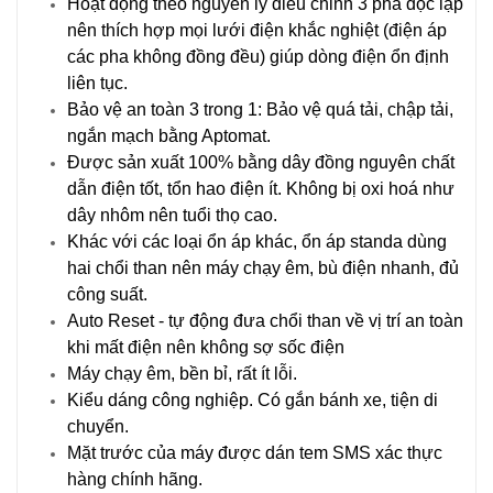
Hoạt động theo nguyên lý điều chỉnh 3 pha độc lập
nên thích hợp mọi lưới điện khắc nghiệt (điện áp
các pha không đồng đều) giúp dòng điện ổn định
liên tục.
Bảo vệ an toàn 3 trong 1: Bảo vệ quá tải, chập tải,
ngắn mạch bằng Aptomat.
Được sản xuất 100% bằng dây đồng nguyên chất
dẫn điện tốt, tổn hao điện ít. Không bị oxi hoá như
dây nhôm nên tuổi thọ cao.
Khác với các loại ổn áp khác, ổn áp standa dùng
hai chổi than nên máy chạy êm, bù điện nhanh, đủ
công suất.
Auto Reset - tự động đưa chổi than về vị trí an toàn
khi mất điện nên không sợ sốc điện
Máy chạy êm, bền bỉ, rất ít lỗi.
Kiểu dáng công nghiệp. Có gắn bánh xe, tiện di
chuyển.
Mặt trước của máy được dán tem SMS xác thực
hàng chính hãng.