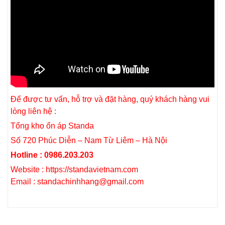
Để được tư vấn, hỗ trợ và đặt hàng, quý khách hàng vui
lòng liên hệ :
Tổng kho ổn áp Standa
Số 720 Phúc Diễn – Nam Từ Liêm – Hà Nội
Hotline : 0986.203.203
Website : https://standavietnam.com
Email : standachinhhang@gmail.com