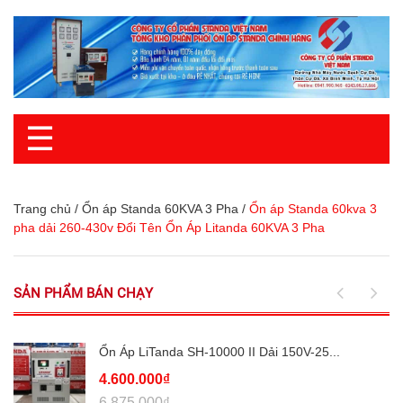
☰
Trang chủ
/
Ổn áp Standa 60KVA 3 Pha
/
Ổn áp Standa 60kva 3
pha dải 260-430v Đổi Tên Ổn Áp Litanda 60KVA 3 Pha
SẢN PHẨM BÁN CHẠY
Ổn Áp LiTanda SH-10000 II Dải 150V-25...
4.600.000₫
6.875.000₫