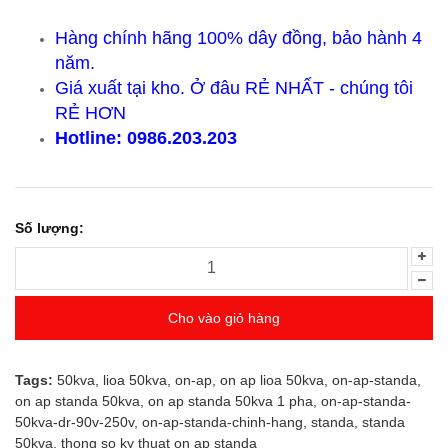
Hàng chính hãng 100% dây đồng, bảo hành 4
năm.
Giá xuất tại kho. Ở đâu RẺ NHẤT - chúng tôi
RẺ HƠN
Hotline: 0986.203.203
Số lượng:
Cho vào giỏ hàng
Tags:
50kva
,
lioa 50kva
,
on-ap
,
on ap lioa 50kva
,
on-ap-standa
,
on ap standa 50kva
,
on ap standa 50kva 1 pha
,
on-ap-standa-
50kva-dr-90v-250v
,
on-ap-standa-chinh-hang
,
standa
,
standa
50kva
,
thong so ky thuat on ap standa