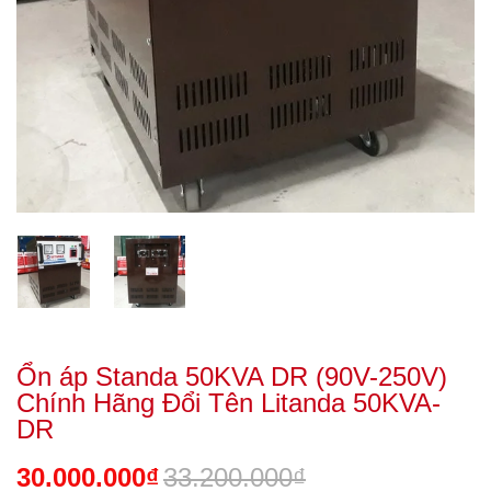
Ổn áp Standa 50KVA DR (90V-250V)
Chính Hãng Đổi Tên Litanda 50KVA-
DR
30.000.000₫
33.200.000₫