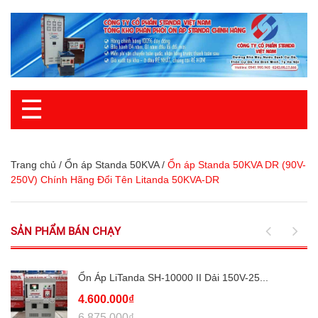
☰
Trang chủ
/
Ổn áp Standa 50KVA
/
Ổn áp Standa 50KVA DR (90V-
250V) Chính Hãng Đổi Tên Litanda 50KVA-DR
SẢN PHẨM BÁN CHẠY
Ổn Áp LiTanda SH-10000 II Dải 150V-25...
4.600.000₫
6.875.000₫