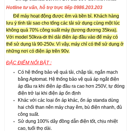
Hotline tư vấn, hỗ trợ trực tiếp 0986.203.203
Để máy hoạt động được êm và bền bỉ. Khách hàng
lưu ý tính tải sao cho tổng các tải sử dụng cùng một lúc
không quá 70% công suất máy (tương đương 35kva).
Với model 50kva-dr thì dải điện áp đầu vào để máy có
thể sử dụng là 90-250v. Vì vậy, máy chỉ có thể sử dụng ở
những nơi có điện áp trên 90v.
ĐẶC ĐIỂM NỔI BẬT :
Có hệ thống bảo vệ quá tải, chập tải, ngắn mạch
bằng Aptomat. Hệ thống bảo vệ quá áp ngắt điện
áp đầu ra khi điện áp đầu ra cao hơn 250V, tự đóng
điện trở lại khi điện áp ổn định
Khác với các loại ổn áp khác, ổn áp standa dùng
hai chổi than nên máy chạy êm, bù điện nhanh, đủ
công suất.
Sử dụng 100% dây đồng dẫn điện tốt, chịu nhiệt
cao, tuổi thọ dài.