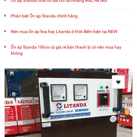
Ổn áp Standa nhái có địa chỉ tại Hoàng Mai, Hà Nội.
Phân biệt Ổn áp Standa chính hãng
Nên mua ổn áp lioa hay Litanda ở thời điểm hiện tại NEW
Ổn áp Standa 10kva cũ giá rẻ bán thanh lý có nên mua hay
không