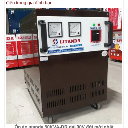
điện trong gia đình bạn.
Ổn áp standa 50KVA-DR dải 90V đời mới nhất