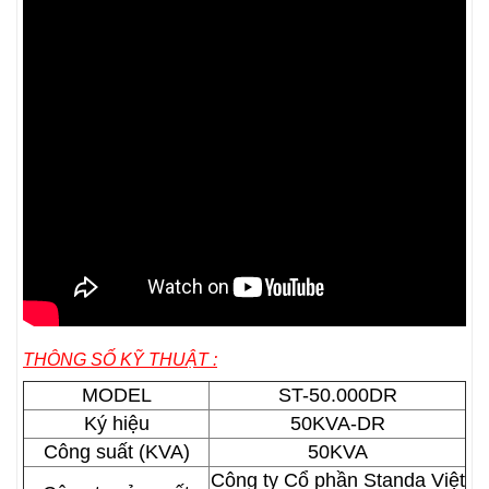
THÔNG SỐ KỸ THUẬT :
MODEL
ST-50.000DR
Ký hiệu
50KVA-DR
Công suất (KVA)
50KVA
Công ty Cổ phần Standa Việt