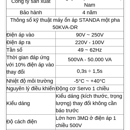
Công ty sản xuất
Nam
Bảo hành
4 năm
Thông số kỹ thuật máy ổn áp STANDA một pha
50KVA-DR
Điện áp vào
90V ~ 250V
Điện áp ra
220V - 100V
Tần số
49 ~ 62Hz
Thời gian đáp ứng
500VA - 50.000 VA
với 10% điện áp vào
0,3s ÷ 1,5s
thay đổi
Nhiệt độ môi trường
-5°C ~ +40°C
Nguyên lý điều khiển
Động cơ Servo 1 chiều
Kiểu dáng (kích thước, trọng
Kiểu dáng
lượng) thay đổi không cần
báo trước
Lớn hơn 3MΩ ở điện áp 1
Độ cách điện
chiều 500V