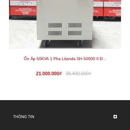
Ổn Áp 50KVA 1 Pha Litanda SH-50000 II Đ...
21.000.000₫
38.400.000₫
THÔNG TIN