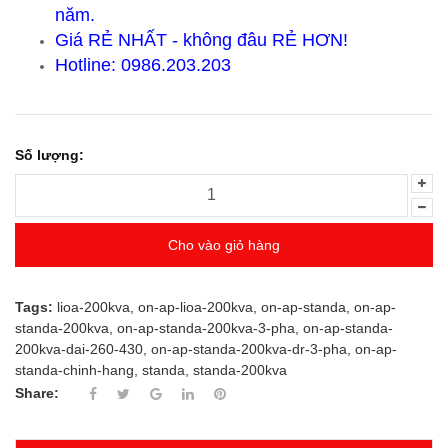
năm.
Giá RẺ NHẤT - không đâu RẺ HƠN!
Hotline: 0986.203.203
Số lượng:
Cho vào giỏ hàng
Tags:
lioa-200kva
,
on-ap-lioa-200kva
,
on-ap-standa
,
on-ap-
standa-200kva
,
on-ap-standa-200kva-3-pha
,
on-ap-standa-
200kva-dai-260-430
,
on-ap-standa-200kva-dr-3-pha
,
on-ap-
standa-chinh-hang
,
standa
,
standa-200kva
Share: