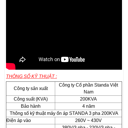
THÔNG SỐ KỸ THUẬT :
Công ty Cổ phần Standa Việt
Công ty sản xuất
Nam
Công suất (KVA)
200KVA
Bảo hành
4 năm
Thông số kỹ thuật máy ổn áp STANDA 3 pha 200KVA
Điện áp vào
260V ~ 430V
380V/3 pha - 220V/3 pha -