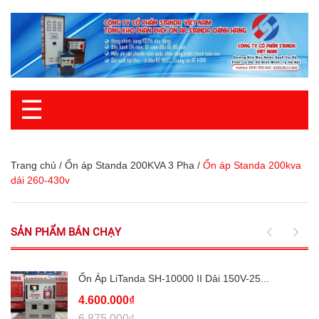
☰
Trang chủ
/
Ổn áp Standa 200KVA 3 Pha
/
Ổn áp Standa 200kva
dải 260-430v
SẢN PHẨM BÁN CHẠY
Ổn Áp LiTanda SH-10000 II Dải 150V-25...
4.600.000₫
6.875.000₫