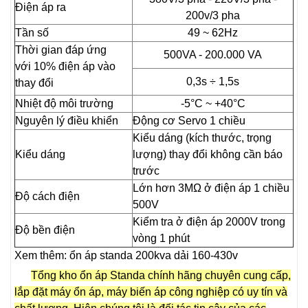
Điện áp ra
200v/3 pha
Tần số
49 ~ 62Hz
Thời gian đáp ứng
500VA - 200.000 VA
với 10% điện áp vào
0,3s ÷ 1,5s
thay đổi
Nhiệt độ môi trường
-5°C ~ +40°C
Nguyên lý điều khiển
Động cơ Servo 1 chiều
Kiểu dáng (kích thước, trọng
Kiểu dáng
lượng) thay đổi không cần báo
trước
Lớn hơn 3MΩ ở điện áp 1 chiều
Độ cách điện
500V
Kiểm tra ở điện áp 2000V trong
Độ bền điện
vòng 1 phút
Xem thêm: ổn áp standa 200kva dải 160-430v
Tổng kho ổn áp Standa chính hãng chuyên cung cấp,
lắp đặt máy ổn áp, máy biến áp công nghiệp có uy tín và