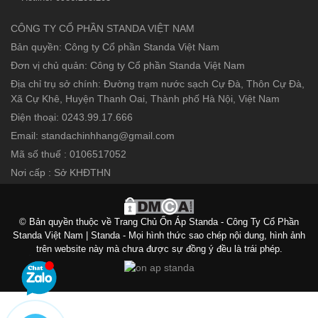
CÔNG TY CỔ PHẦN STANDA VIỆT NAM
Bản quyền: Công ty Cổ phần Standa Việt Nam
Đơn vị chủ quản: Công ty Cổ phần Standa Việt Nam
Địa chỉ trụ sở chính: Đường trạm nước sạch Cự Đà, Thôn Cự Đà,
Xã Cự Khê, Huyện Thanh Oai, Thành phố Hà Nội, Việt Nam
Điện thoại: 0243.99.17.666
Email: standachinhhang@gmail.com
Mã số thuế : 0106517052
Nơi cấp : Sở KHĐTHN
© Bản quyền thuộc về Trang Chủ Ổn Áp Standa - Công Ty Cổ Phần
Standa Việt Nam | Standa - Mọi hình thức sao chép nội dung, hình ảnh
trên website này mà chưa được sự đồng ý đều là trái phép.