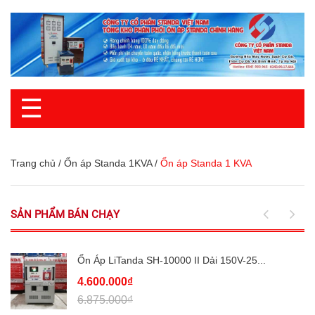
☰
Trang chủ
/
Ổn áp Standa 1KVA
/
Ổn áp Standa 1 KVA
SẢN PHẨM BÁN CHẠY
Ổn Áp LiTanda SH-10000 II Dải 150V-25...
4.600.000₫
6.875.000₫