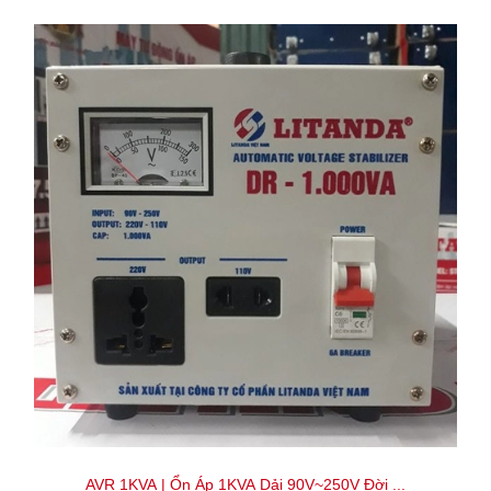
AVR 1KVA | Ổn Áp 1KVA Dải 90V~250V Đời ...