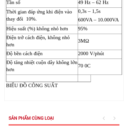
Tần số
49 Hz – 62 Hz
0,3s – 1,5s
Thời gian đáp ứng khi điện vào
thay đổi 10%.
600VA – 10.000VA
Hiệu suất (%) không nhỏ hơn
95%
Điện trở cách điện, không nhỏ
3MΩ
hơn
Độ bền cách điện
2000 V/phút
Độ tăng nhiệt cuộn dây không lớn
70 0C
hơn
BIỂU ĐỒ CÔNG SUẤT
SẢN PHẨM CÙNG LOẠI