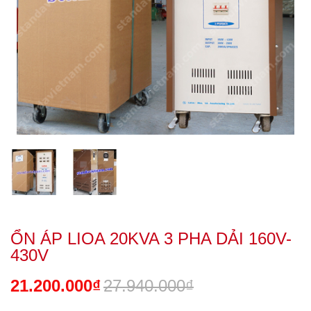
ỔN ÁP LIOA 20KVA 3 PHA DẢI 160V-
430V
21.200.000₫
27.940.000₫