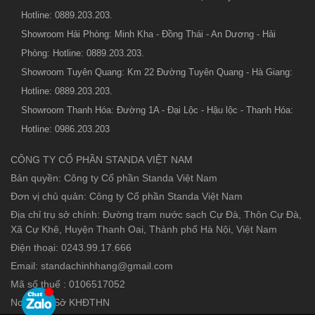
Hotline: 0889.203.203.
Showroom Hải Phòng: Minh Kha - Đồng Thái - An Dương - Hải
Phòng: Hotline: 0889.203.203.
Showroom Tuyên Quang: Km 22 Đường Tuyên Quang - Hà Giang:
Hotline: 0889.203.203.
Showroom Thanh Hóa: Đường 1A - Đại Lộc - Hậu lộc - Thanh Hóa:
Hotline: 0986.203.203
CÔNG TY CỔ PHẦN STANDA VIỆT NAM
Bản quyền: Công ty Cổ phần Standa Việt Nam
Đơn vị chủ quản: Công ty Cổ phần Standa Việt Nam
Địa chỉ trụ sở chính: Đường trạm nước sạch Cự Đà, Thôn Cự Đà,
Xã Cự Khê, Huyện Thanh Oai, Thành phố Hà Nội, Việt Nam
Điện thoại: 0243.99.17.666
Email: standachinhhang@gmail.com
Mã số thuế : 0106517052
Nơi cấp : Sở KHĐTHN