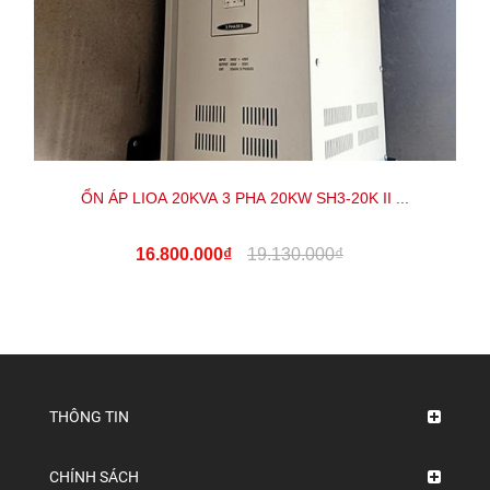
ỔN ÁP LIOA 20KVA 3 PHA 20KW SH3-20K II ...
16.800.000₫
19.130.000₫
THÔNG TIN
CHÍNH SÁCH