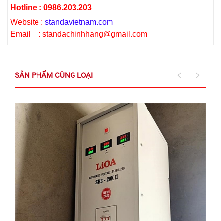
Hotline : 0986.203.203
Website :
standavietnam.com
Email : standachinhhang@gmail.com
SẢN PHẨM CÙNG LOẠI