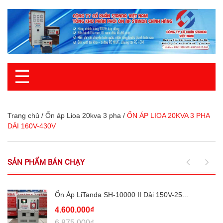
☰
Trang chủ
/
Ổn áp Lioa 20kva 3 pha
/
ỔN ÁP LIOA 20KVA 3 PHA
DẢI 160V-430V
SẢN PHẨM BÁN CHẠY
Ổn Áp LiTanda SH-10000 II Dải 150V-25...
4.600.000₫
6.875.000₫