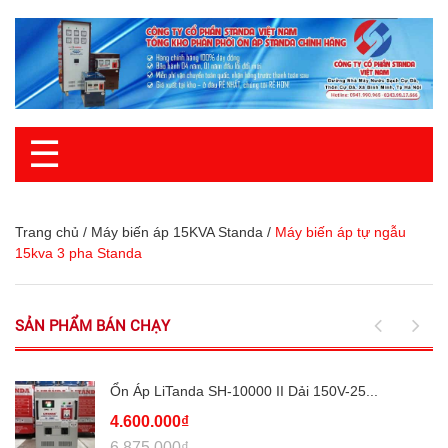
☰
Trang chủ
/
Máy biến áp 15KVA Standa
/
Máy biến áp tự ngẫu
15kva 3 pha Standa
SẢN PHẨM BÁN CHẠY
Ổn Áp LiTanda SH-10000 II Dải 150V-25...
4.600.000₫
6.875.000₫