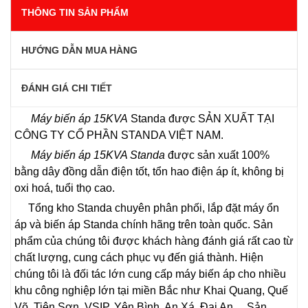
THÔNG TIN SẢN PHẨM
HƯỚNG DẪN MUA HÀNG
ĐÁNH GIÁ CHI TIẾT
Máy biến áp 15KVA
Standa được SẢN XUẤT TẠI
CÔNG TY CỔ PHẦN STANDA VIỆT NAM.
Máy biến áp 15KVA Standa
được sản xuất 100%
bằng dây đồng dẫn điện tốt, tổn hao điện áp ít, không bị
oxi hoá, tuổi thọ cao.
Tổng kho Standa chuyên phân phối, lắp đặt máy ổn
áp và biến áp Standa chính hãng trên toàn quốc. Sản
phẩm của chúng tôi được khách hàng đánh giá rất cao từ
chất lượng, cung cách phục vụ đến giá thành. Hiện
chúng tôi là đối tác lớn cung cấp máy biến áp cho nhiều
khu công nghiệp lớn tại miền Bắc như Khai Quang, Quế
Võ, Tiên Sơn, VSIP, Yên Bình, An Xá, Đại An… Sản