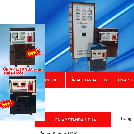
TRANG CHỦ
ỔN ÁP STANDA 1 PHA
ỔN ÁP S
GIỚI THIỆU
Trang 
ỔN ÁP STANDA 1 PHA
Ổn áp Standa 1KVA