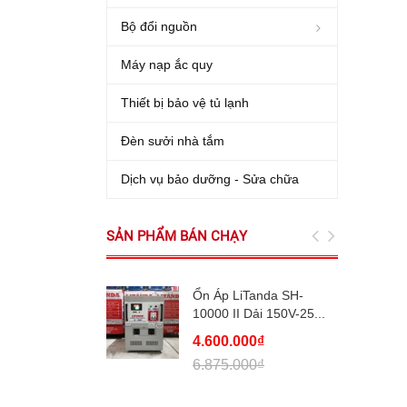
Bộ đổi nguồn
Máy nạp ắc quy
Thiết bị bảo vệ tủ lạnh
Đèn sưởi nhà tắm
Dịch vụ bảo dưỡng - Sửa chữa
SẢN PHẨM BÁN CHẠY
Ổn Áp LiTanda SH-
10000 II Dải 150V-25...
4.600.000₫
6.875.000₫