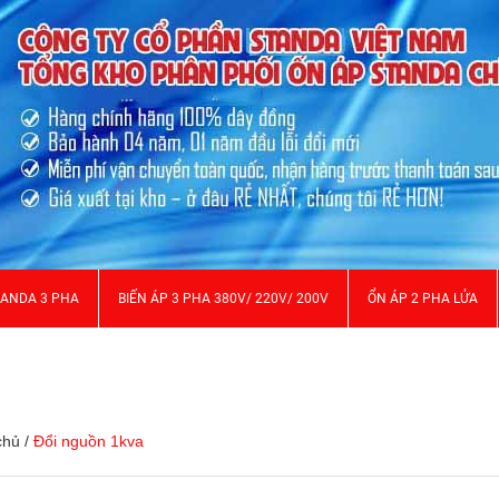
TANDA 3 PHA
BIẾN ÁP 3 PHA 380V/ 220V/ 200V
ỔN ÁP 2 PHA LỬA
chủ
/
Đổi nguồn 1kva