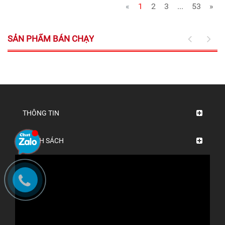
«
1
2
3
...
53
»
SẢN PHẨM BÁN CHẠY
THÔNG TIN
CHÍNH SÁCH