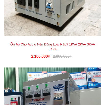
Ổn Áp Cho Audio Nên Dùng Loại Nào? 1KVA 2KVA 3KVA
5KVA
2.100.000₫
2.800.000₫