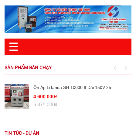
☰
SẢN PHẨM BÁN CHẠY
Ổn Áp LiTanda SH-10000 II Dải 150V-25...
4.600.000₫
6.875.000₫
TIN TỨC - DỰ ÁN