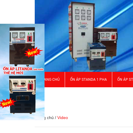
TRANG CHỦ
ỔN ÁP STANDA 1 PHA
ỔN ÁP S
GIỚI THIỆU
Trang chủ
/
Video