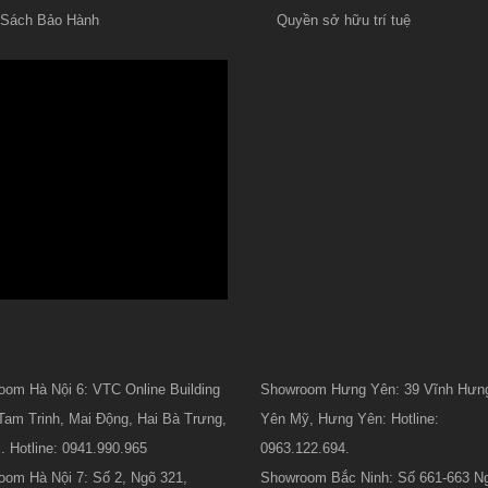
 Sách Bảo Hành
Quyền sở hữu trí tuệ
om Hà Nội 6: VTC Online Building
Showroom Hưng Yên: 39 Vĩnh Hưng
Tam Trinh, Mai Động, Hai Bà Trưng,
Yên Mỹ, Hưng Yên: Hotline:
. Hotline: 0941.990.965
0963.122.694.
om Hà Nội 7: Số 2, Ngõ 321,
Showroom Bắc Ninh: Số 661-663 N