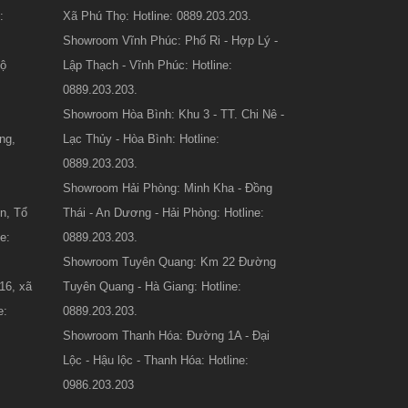
:
Xã Phú Thọ: Hotline: 0889.203.203.
Showroom Vĩnh Phúc: Phố Ri - Hợp Lý -
Lộ
Lập Thạch - Vĩnh Phúc: Hotline:
:
0889.203.203.
Showroom Hòa Bình: Khu 3 - TT. Chi Nê -
ng,
Lạc Thủy - Hòa Bình: Hotline:
0889.203.203.
Showroom Hải Phòng: Minh Kha - Đồng
n, Tổ
Thái - An Dương - Hải Phòng: Hotline:
e:
0889.203.203.
Showroom Tuyên Quang: Km 22 Đường
16, xã
Tuyên Quang - Hà Giang: Hotline:
e:
0889.203.203.
Showroom Thanh Hóa: Đường 1A - Đại
Lộc - Hậu lộc - Thanh Hóa: Hotline:
0986.203.203