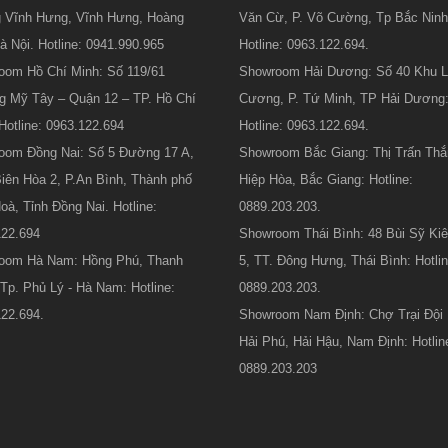
 Vĩnh Hưng, Vĩnh Hưng, Hoàng
Văn Cừ, P. Võ Cường, Tp Bắc Ninh
à Nội. Hotline: 0941.990.965
Hotline: 0963.122.694.
oom Hồ Chí Minh: Số 119/61
Showroom Hải Dương: Số 40 Khu 
g Mỹ Tây – Quận 12 – TP. Hồ Chí
Cương, P. Tứ Minh, TP Hải Dương
Hotline: 0963.122.694
Hotline: 0963.122.694.
oom Đồng Nai: Số 5 Đường 17 A,
Showroom Bắc Giang: Thị Trấn Thắ
ên Hòa 2, P.An Bình, Thành phố
Hiệp Hòa, Bắc Giang: Hotline:
oà, Tỉnh Đồng Nai. Hotline:
0889.203.203.
122.694
Showroom Thái Bình: 48 Bùi Sỹ Kiê
oom Hà Nam: Hồng Phú, Thanh
5, TT. Đông Hưng, Thái Bình: Hotlin
Tp. Phủ Lý - Hà Nam: Hotline:
0889.203.203.
22.694.
Showroom Nam Định: Chợ Trại Đội 
Hải Phú, Hải Hậu, Nam Định: Hotlin
0889.203.203