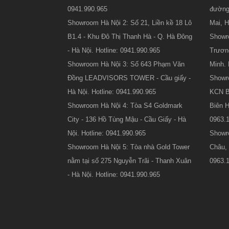
0941.990.965
đường
Showroom Hà Nội 2: Số 21, Liền kề 18 Lô
Mai, H
B1.4 - Khu Đô Thị Thanh Hà - Q. Hà Đông
Showr
- Hà Nội. Hotline: 0941.990.965
Trươn
Showroom Hà Nội 3: Số 643 Phạm Văn
Minh. 
Đồng LEADVISORS TOWER - Cầu giấy -
Showr
Hà Nội. Hotline: 0941.990.965
KCN Bi
Showroom Hà Nội 4: Tòa S4 Goldmark
Biên H
City - 136 Hồ Tùng Mậu - Cầu Giấy - Hà
0963.
Nội. Hotline: 0941.990.965
Showr
Showroom Hà Nội 5: Tòa nhà Gold Tower
Châu, 
nằm tại số 275 Nguyễn Trãi - Thanh Xuân
0963.1
- Hà Nội. Hotline: 0941.990.965